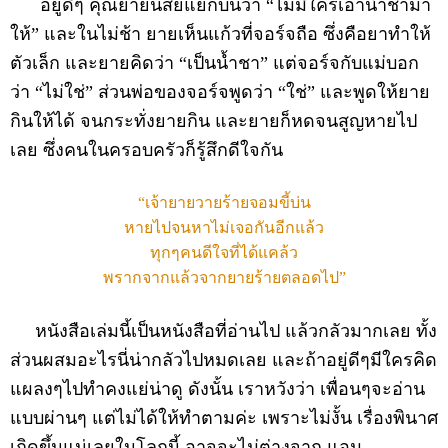
อยู่ดีๆ คุณยายนิสัยแย่ก็บ่นว่า “ไม่มีใครเอาน้ำชามา
ให้” และในไม่ช้า ยายเห็นแก้วที่จอร์จถือ ซึ่งคือยาทำให้
ตัวเล็ก และยายคิดว่า “เป็นน้ำชา” แต่จอร์จกับแม่บอก
ว่า “ไม่ใช่” ส่วนพ่อของจอร์จพูดว่า “ใช่” และพูดให้ยาย
กินให้ได้ จนกระทั่งยายกิน และยายก็หดจนสูญหายไป
เลย ซึ่งคนในครอบครัวก็รู้สึกดีใจกัน
“เจ้ายายวายร้ายจอมขี้บ่น
หายไปจนหาไม่เจอกันอีกแล้ว
ทุกๆคนดีใจที่ได้แคล้ว
พรากจากแล้วจากยายร้ายตลอดไป”
หนังสือเล่มนี้เป็นหนังสือที่อ่านไป แล้วกลัวมากเลย ทั้ง
ส่วนผสมอะไรนี่น่ากลัวไปหมดเลย และถ้าอยู่ดีๆมีใครคิด
แผลงๆไปทำคงแย่น่าดู ดังนั้น เราหวังว่า เพื่อนๆจะอ่าน
แบบผ่านๆ แต่ไม่ได้ให้ทำตามค่ะ เพราะไม่งั้น เรื่องพินาศ
เกิดขึ้นแน่เลยในโลกนี้ อาจจะไม่ต่างจาก แอม