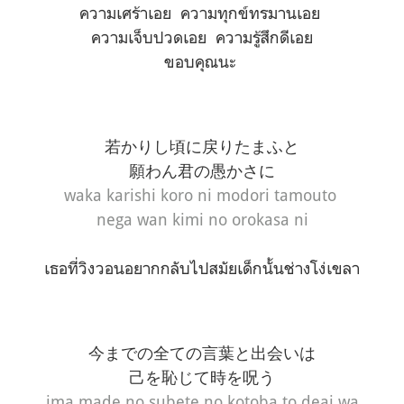
ความเศร้าเอย ความทุกข์ทรมานเอย
ความเจ็บปวดเอย ความรู้สึกดีเอย
ขอบคุณนะ
若かりし頃に戻りたまふと
願わん君の愚かさに
waka karishi koro ni modori tamouto
nega wan kimi no orokasa ni
เธอที่วิงวอนอยากกลับไปสมัยเด็กนั้นช่างโง่เขลา
今までの全ての言葉と出会いは
己を恥じて時を呪う
ima made no subete no kotoba to deai wa