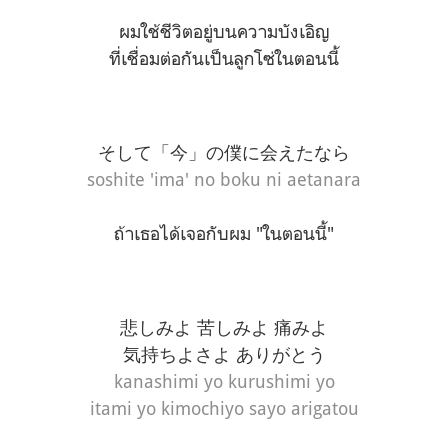
ผมใช้ชีวิตอยู่บนความบังเอิญ
ที่เชื่อมต่อกันเป็นลูกโซ่ในตอนนี้
そして「今」の僕に会えたなら
soshite 'ima' no boku ni aetanara
ถ้าเธอได้เจอกับผม "ในตอนนี้"
悲しみよ 苦しみよ 痛みよ
気持ちよさよ ありがとう
kanashimi yo kurushimi yo
itami yo kimochiyo sayo arigatou