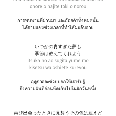
onore o hajite toki o norou
การพบพานที่ผ่านมา และถ้อยคำทั้งหมดนั้น
ได้สาปแช่งช่วงเวลาที่ทำให้ผมอับอาย
いつかの青すぎた夢も
季節は教えてくれよう
itsuka no ao sugita yume mo
kisetsu wa oshiete kureyou
ฤดูกาลจะช่วยบอกให้เรารับรู้
ถึง
ความฝันที่อ่อนหัดเกินไปใน
สักวันหนึ่ง
再び出会ったときに
見舞うその色は違えど