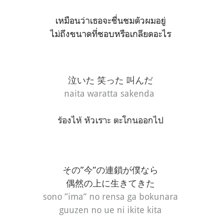
เหมือนว่าเธอจะชื่นชมตัวผมอยู่
ไม่ถึงขนาดที่ชอบหรือเกลียดอะไร
泣いた 笑った 叫んだ
naita waratta sakenda
ร้องไห้ หัวเราะ ตะโกนออกไป
その”今”の連鎖が僕なら
偶然の上に生きてきた
sono ”ima” no rensa ga bokunara
guuzen no ue ni ikite kita