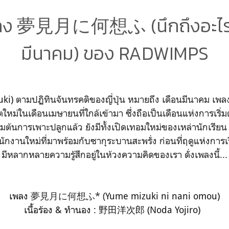
ลง 夢見月に何想ふ (นึกถึงอะไรใ
มีนาคม) ของ RADWIMPS
uki)
ตามปฏิทินจันทรคติของญี่ปุ่น หมายถึง เดือนมีนาคม เพลงน
ิตใหม่ในเดือนเมษายนที่ใกล้เข้ามา ซึ่งถือเป็นเดือนแห่งการเริ่ม
มต้นการเพาะปลูกแล้ว ยังมีทั้งเปิดเทอมใหม่ของเหล่านักเรียน น
กงานใหม่ที่มาพร้อมกับซากุระบานสะพรั่ง ก่อนที่ฤดูแห่งการเริ
มีหลากหลายความรู้สึกอยู่ในห้วงความคิดของเรา ดั่งเพลงนี้...
เพลง
夢見月に何想ふ* (
Yume mizuki ni nani omou)
เนื้อร้อง & ทำนอง : 野田洋次郎 (Noda Yojiro)