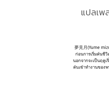
แปลเพ
夢見月(
Yume miz
ก่อนการเริ่มต้นชีว
นอกจากจะเป็นฤดูเริ่
ต้นเข้าทำงานของพนั