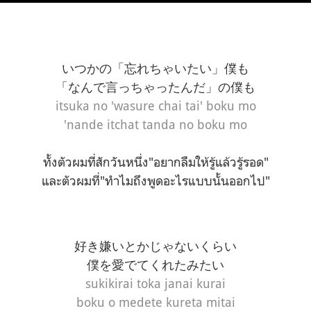
いつかの「忘れちゃいたい」僕も
「なんで言っちゃったんだ」の僕も
itsuka no 'wasure chai tai' boku mo
'nande itchat tanda no boku mo
ทั้งตัวผมที่สักวันหนึ่ง"อยากลืมให้รู้แล้วรู้รอด"
และตัวผมที่"ทำไมถึงพูดอะไรแบบนั้นออกไป"
好き嫌いとかじゃないくらい
僕を愛でてくれたみたい
sukikirai toka janai kurai
boku o medete kureta mitai