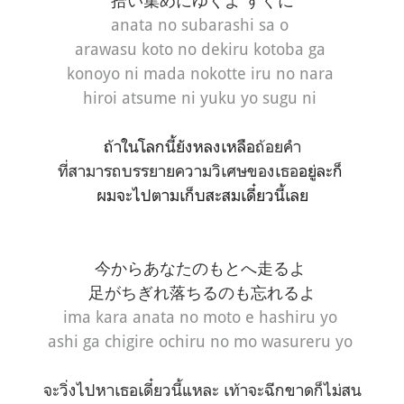
拾い集めにゆくよ すぐに
anata no subarashi sa o
arawasu koto no dekiru kotoba ga
konoyo ni mada nokotte iru no nara
hiroi atsume ni yuku yo sugu ni
ถ้าในโลกนี้ยังหลงเหลือ
ถ้อยคำ
ที่สามารถบรรยายความวิเศษของเธอ
อยู่ละก็
ผมจะไปตามเก็บสะสมเดี๋ยวนี้เลย
今からあなたのもとへ走るよ
足がちぎれ落ちるのも忘れるよ
ima kara anata no moto e hashiru yo
ashi ga chigire ochiru no mo wasureru yo
จะวิ่งไปหาเธอเดี๋ยวนี้แหละ เท้าจะฉีกขาดก็ไม่สน