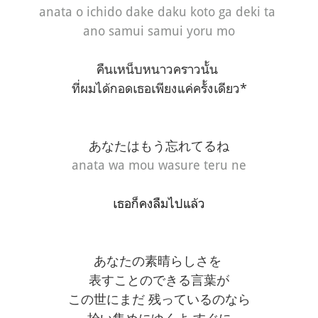
anata o ichido dake daku koto ga deki ta
ano samui samui yoru mo
คืนเหน็บหนาวคราวนั้น
ที่ผมได้กอดเธอเพียงแค่ครั้งเดียว*
あなたはもう忘れてるね
anata wa mou wasure teru ne
เธอก็คงลืมไปแล้ว
あなたの素晴らしさを
表すことのできる言葉が
この世にまだ 残っているのなら