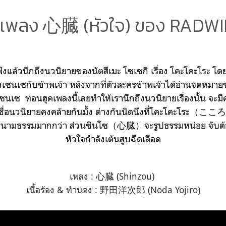
เพลง 心臓 (หัวใจ) ของ RADW
าฟังแล้วนึกถึงนวนิยายของนัตสึเมะ โซเซกิ เรื่อง โคะโคะโระ โ
เซนเซกับข้าพเจ้า หลังจากที่ตัวละครข้าพเจ้าได้อ่านจดหมายข
เซ ท่อนฮุคเพลงนี้เลยทำให้เรานึกถึงนวนิยายเรื่องนั้น จะมี
บชื่อนวนิยายคงคล้ายกันมั้ง ต่างกันนิดนึงที่โคะโคะโระ（こころ）
นามธรรมมากกว่า ส่วนชินโซ（心臓）จะรูปธรรมหน่อย จับต้อ
หัวใจกำลังเต้นสูบฉีดเลือด
เพลง :
心臓 (
Shinzou)
เนื้อร้อง & ทำนอง : 野田洋次郎 (Noda Yojiro)