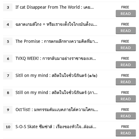
If cat Disappear From The World : เคยทำความทรงจำหายไปครั้งสุดท้ายเมื่อไหร่?
3
FREE
READ
ฉลาดเกมส์โกง = หรือเราจะตั้งใจโกงมันตั้งเเต่เเรกเเล้ว
4
FREE
READ
The Promise : การตกผลึกทางความคิดที่มากกว่าวิกฤติเศรษฐกิจ
5
FREE
READ
TVXQ WEEK! : การกลับมาอย่างราชาของเทพฝั่งตะวันออก
6
FREE
READ
Sitll on my mind : สถิตในใจชั่วนิรันดร์ (๑/๒)
7
FREE
READ
Still on my mind : สถิตในใจชั่วนิรันดร์ (ภาคจบ)
8
FREE
READ
Oct'list! : มหกรรมคัมเเบคภายใต้ความโศกเศร้า
9
FREE
READ
S-O-S Skate ซึมซ่าส์ : เรื่องของหัวใจ..ล้อเล่นกันได้ด้วยหรือ?
10
FREE
READ