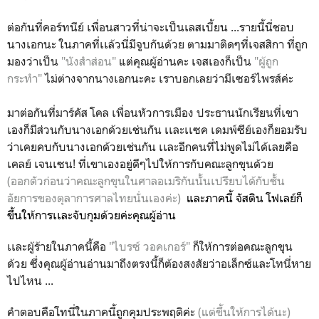
ต่อกันที่คอร์ทนีย์ เพื่อนสาวที่น่าจะเป็นเลสเบี้ยน ...รายนี้นี่ชอบ
นางเอกนะ ในภาคที่เเล้วนี่มีจูบกันด้วย ตามมาติดๆที่เจสสิกา ที่ถูก
มองว่าเป็น
"นังสำส่อน"
แต่คุณผู้อ่านคะ เจสเองก็เป็น
"ผู้ถูก
กระทำ"
ไม่ต่างจากนางเอกนะคะ เราบอกเลยว่ามีเซอร์ไพรส์ค่ะ
มาต่อกันที่มาร์คัส โคล เพื่อนหัวการเมือง ประธานนักเรียนที่เขา
เองก็มีส่วนกับนางเอกด้วยเช่นกัน เเละเเซค เดมพ์ซีย์เองก็ยอมรับ
ว่าเคยคบกับนางเอกด้วยเช่นกัน เเละอีกคนที่ไม่พูดไม่ได้เลยคือ
เคลย์ เจนเซน! ที่เขาเองอยู่ดีๆไปให้การกับคณะลูกขุนด้วย
(ออกตัวก่อนว่าคณะลูกขุนในศาลอเมริกันนั้นเปรียบได้กับชั้น
อัยการของตุลาการศาลไทยนั่นเองค่ะ)
และภาคนี้ จัสติน โฟเลย์ก็
ขึ้นให้การเเละจับกุมด้วยค่ะคุณผู้อ่าน
เเละผู้ร้ายในภาคนี้คือ
"ไบรซ์ วอคเกอร์"
ก็ให้การต่อคณะลูกขุน
ด้วย ซึ่งคุณผู้อ่านอ่านมาถึงตรงนี้ก็ต้องสงสัยว่าอเล็กซ์และโทนี่หาย
ไปไหน ...
คำตอบคือโทนี่ในภาคนี้ถูกคุมประพฤติค่ะ
(แต่ขึ้นให้การได้นะ)