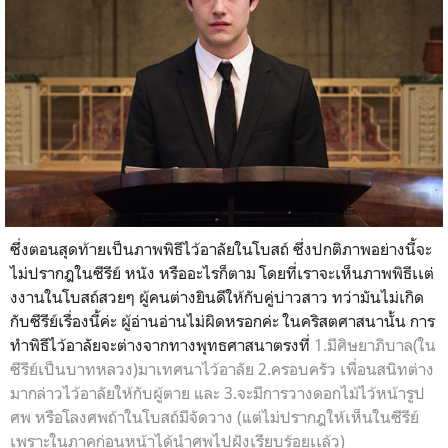
ซึ่งตอนสุดท้ายเป็นภาพพิธีไว้อาลัยในโบสถ์ ซึ่งปกติภาพอย่างนี้จะ
ไม่ปรากฎในซีรีย์ หนัง หรืออะไรก็ตาม โดยที่เราจะเห็นภาพพิธีเเต่
งงานในโบสถ์สวยๆ ผู้คนต่างยินดีให้กับคู่บ่าวสาว ทว่ามันไม่เกิด
กับซีรีย์เรื่องนี้ค่ะ ผู้อ่านอ่านไม่ผิดหรอกค่ะ ในคริสตศาสนานั้น การ
ทำพิธีไว้อาลัยจะต่างจากทางพุทธศาสนาตรงที่
1.มีศิษยาภิบาล(ใน
ซีรีย์เป็นบาทหลวง)มาเทศนาไว้อาลัย 2.ครอบครัว เพื่อนสนิทต่าง
มากล่าวไว้อาลัยให้กับผู้ตาย และ 3.จะมีการวางดอกไม้ไว้หน้ารูป
ศพ หรือโลงศพถ้าในโบสถ์มีจัดวาง (แต่ไม่ปรากฎให้เห็นในซีรีย์
เพราะในภาคก่อนหน้าได้นำศพไปฝังเรียบร้อยเเล้ว)