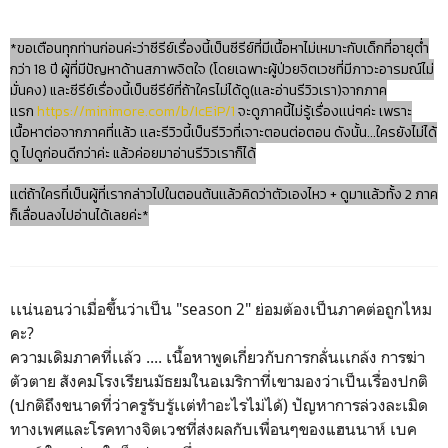
*ขอเตือนทุกท่านก่อนค่ะว่าซีรีย์เรื่องนี้เป็นซีรีย์ที่มีเนื้อหาไม่เหมาะกับเด็กที่อายุต่ำ
กว่า 18 ปี ผู้ที่มีปัญหาด้านสภาพจิตใจ (โดยเฉพาะผู้ป่วยจิตเวชที่มีภาวะอารมณ์ไม่
มั่นคง) และซีรีย์เรื่องนี้เป็นซีรีย์ที่ถ้าใครไม่ได้ดู(เเละอ่านรีวิวเรา)จากภาค
เเรก
https://minimore.com/b/IcEiP/1
จะดูภาคนี้ไม่รู้เรื่องเเน่ๆค่ะ เพราะ
เนื้อหาต่อจากภาคที่เเล้ว เเละรีวิวนี้เป็นรีวิวที่เจาะตอนต่อตอน ดังนั้น...ใครยังไม่ได้
ดู ไปดูก่อนดีกว่าค่ะ แล้วค่อยมาอ่านรีวิวเราก็ได้
เเต่ถ้าใครที่เป็นผู้ที่เรากล่าวไปในตอนต้นเเล้วคิดว่าตัวเองไหว + ดูมาเเล้วทั้ง 2 ภาค
ก็เลื่อนลงไปอ่านได้เลยค่ะ*
เเน่นอนว่าเมื่อขึ้นว่าเป็น "season 2" ย่อมต้องเป็นภาคต่อถูกไหม
คะ?
ความเดิมภาคที่เเล้ว .... เนื้อหาพูดเกี่ยวกับการกลั่นเเกล้ง การฆ่า
ตัวตาย สังคมโรงเรียนมัธยมในอเมริกาที่เขามองว่าเป็นเรื่องปกติ
(ปกติถึงขนาดที่ว่าครูรับรู้เเต่ทำอะไรไม่ได้) ปัญหาการล่วงละเมิด
ทางเพศและโรคทางจิตเวชที่ส่งผลกับเพื่อนๆของแฮนนาห์ เบค