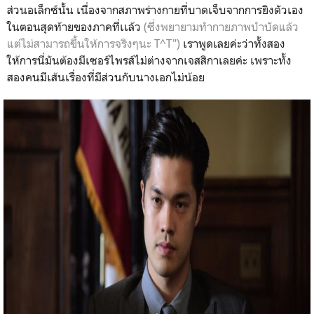
ส่วนอเล็กซ์นั้น เนื่องจากสภาพร่างกายที่บาดเจ็บจากการยิงตัวเอง
ในตอนสุดท้ายของภาคที่เเล้ว
(ซึ่งพยายามทำกายภาพบำบัดแล้ว
แต่ไม่สามารถขึ้นให้การจริงๆนะ T^T")
เราพูดเลยค่ะว่าทั้งสอง
ให้การนี่มันต้องมีเซอร์ไพรส์ไม่ต่างจากเจสสิกาเลยค่ะ เพราะทั้ง
สองคนมีเส้นเรื่องที่มีส่วนกับนางเอกไม่น้อย