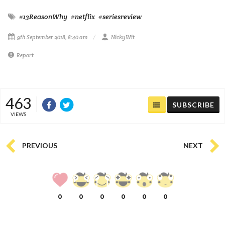
#13ReasonWhy
#netflix
#seriesreview
9th September 2018, 8:40 am
NickyWit
Report
463
SUBSCRIBE
VIEWS
PREVIOUS
NEXT
0
0
0
0
0
0