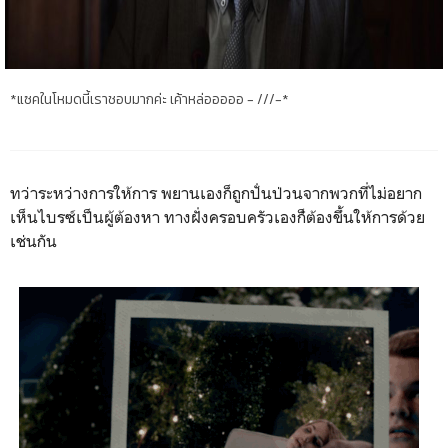
*แซคในโหมดนี้เราชอบมากค่ะ เค้าหล่อออออ - ///-*
ทว่าระหว่างการให้การ พยานเองก็ถูกปั่นป่วนจากพวกที่ไม่อยาก
เห็นไบรซ์เป็นผู้ต้องหา ทางฝั่งครอบครัวเองก๋็ต้องขึ้นให้การด้วย
เช่นกัน