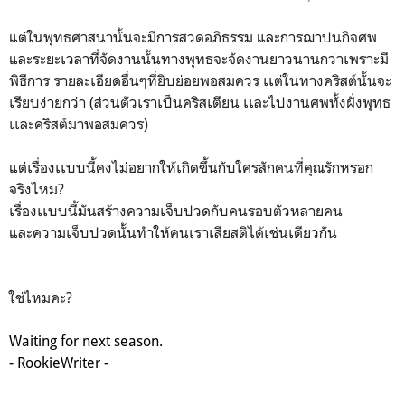
แต่ในพุทธศาสนานั้นจะมีการสวดอภิธรรม และการฌาปนกิจศพ
และระยะเวลาที่จัดงานนั้นทางพุทธจะจัดงานยาวนานกว่าเพราะมี
พิธีการ รายละเอียดอื่นๆที่ยิบย่อยพอสมควร เเต่ในทางคริสต์นั้นจะ
เรียบง่ายกว่า (ส่วนตัวเราเป็นคริสเตียน เเละไปงานศพทั้งฝั่งพุทธ
เเละคริสต์มาพอสมควร)
แต่เรื่องเเบบนี้คงไม่อยากให้เกิดขึ้นกับใครสักคนที่คุณรักหรอก
จริงไหม?
เรื่องเเบบนี้มันสร้างความเจ็บปวดกับคนรอบตัวหลายคน
และความเจ็บปวดนั้นทำให้คนเราเสียสติได้เช่นเดียวกัน
ใช่ไหมคะ?
Waiting for next season.
- RookieWriter -