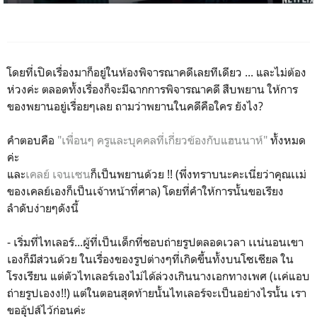
โดยที่เปิดเรื่องมาก็อยู่ในห้องพิจารณาคดีเลยทีเดียว ... และไม่ต้อง
ห่วงค่ะ ตลอดทั้งเรื่องก็จะมีฉากการพิจารณาคดี สืบพยาน ให้การ
ของพยานอยู่เรื่อยๆเลย ถามว่าพยานในคดีคือใคร ยังไง?
คำตอบคือ
"เพื่อนๆ ครูและบุคคลที่เกี่ยวข้องกับแฮนนาห์"
ทั้งหมด
ค่ะ
และ
เคลย์ เจนเซน
ก็เป็นพยานด้วย !! (พึ่งทราบนะคะเนี่ยว่าคุณเเม่
ของเคลย์เองก็เป็นเจ้าหน้าที่ศาล) โดยที่คำให้การนั้นขอเรียง
ลำดับง่ายๆดังนี้
- เริ่มที่ไทเลอร์...ผู้ที่เป็นเด็กที่ชอบถ่ายรูปตลอดเวลา เเน่นอนเขา
เองก็มีส่วนด้วย ในเรื่องของรูปต่างๆที่เกิดขึ้นทั้งบนโซเชียล ใน
โรงเรียน แต่ตัวไทเลอร์เองไม่ได้ล่วงเกินนางเอกทางเพศ (เเค่แอบ
ถ่ายรูปเองง!!) แต่ในตอนสุดท้ายนั้นไทเลอร์จะเป็นอย่างไรนั้น เรา
ขออุ้ปส์ไว้ก่อนค่ะ