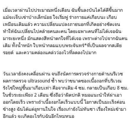
เมื่อเวลาผ่านไปประมาณหนึ่งเดือน ฉันขึ้นลงบันไดได้ดีขึ้นมาก
แม้จะเจ็บเข่าบ้างเล็กน้อย ใจเริ่มฟู ร่างกายแค่เกือบนะ เกือบ
เหมือนเดิมแล้ว ความเปลี่ยนแปลงภายนอกที่เกิดอย่างชัดเจน
ทำให้ฉันเปลี่ยนไปคล้ายคนละคน โดยเฉพาะคนที่ไม่ได้เจอฉัน
มาระยะหนึ่ง มักแสดงสีหน้าตกใจที่ได้เจอ เพราะต่างไปจากฉันคน
เดิม ทั้งน้ำหนัก ใบหน้ากลมแบบพระจันทร์*ที่เป็นผลจากสเตีย
รอยด์ และความคล่องแคล่วว่องไวที่ลดลงไปมาก
วันเวลายังคงเคลื่อนผ่าน จนถึงนัดการตรวจร่างกายด้านนรีเวช
ผลการตรวจ ultrasound ซ้ำ พบว่าขนาดของเนื้องอกที่บริเวณ
รังไข่ใหญ่ขึ้นมาเกือบเท่า คือจากเดิม 4 ซม. กลายเป็นเกือบ 8 ซม.
ในชั่วระยะเพียง 2 เดือน ซึ่งถือว่าผิดปกติ หมอแนะนำให้ผ่าเอา
ออกโดยเร็ว เพราะถ้าเนื้องอกโตเร็วแบบนี้ โอกาสเป็นมะเร็งค่อน
ข้างสูง ฉันได้แต่อุทานในใจ เรื่องเก่ายังไม่ทันซา เรื่องใหม่เข้ามา
อีกแล้ว จะเกิดอะไรกับฉันอีกไหมหนอ