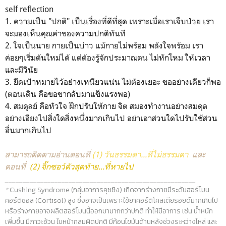
self reflection
1. ความเป็น "ปกติ" เป็นเรื่องที่ดีที่สุด เพราะเมื่อเราเจ็บป่วย เรา
จะมองเห็นคุณค่าของความปกติทันที
2. ใจเป็นนาย กายเป็นบ่าว แม้กายไม่พร้อม พลังใจพร้อม เรา
ค่อยๆเริ่มต้นใหม่ได้ แต่ต้องรู้จักประมาณตน ไม่หักโหม ให้เวลา
และมีวินัย
3. ยึดเป้าหมายไว้อย่างเหนียวแน่น ไม่ต้องเยอะ ขออย่างเดียวก็พอ
(ตอนเดิน คือขอขากลับมาแข็งแรงพอ)
4. สมดุลย์ คือหัวใจ ฝึกปรับให้กาย จิต สมองทำงานอย่างสมดุล
อย่างเอียงไปสิ่งใดสิ่งหนึ่งมากเกินไป อย่าเอาส่วนใดไปรับใช้ส่วน
อื่นมากเกินไป
สามารถติดตามอ่านตอนที่
(1) วันธรรมดา...ที่ไม่ธรรมดา
และ
ตอนที่
(2) จิ๊กซอว์ตัวสุดท้าย...ที่หายไป
______________________________________________________
*
Cushing Syndrome (กลุ่มอาการคุชชิง) เกิดจากร่างกายมีระดับฮอร์โมน
คอร์ติซอล (Cortisol) สูง ซึ่งอาจเป็นเพราะใช้ยาคอร์ติโคสเตียรอยด์มากเกินไป
หรือร่างกายอาจผลิตฮอร์โมนนี้ออกมามากกว่าปกติ ทำให้มีอาการ เช่น น้ำหนัก
เพิ่มขึ้น มีภาวะอ้วน ใบหน้ากลมผิดปกติ มีก้อนไขมันด้านหลังช่วงระหว่างไหล่ และ