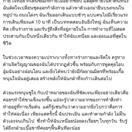
กาย ใจที่อยากเดินขณะที่กายไม่อยากขยับ แต่สุดท้ายในค่ำคืนหนึ่ง
ฉันตัดใจเปลี่ยนชุดออกกำลังกาย แล้วพาตัวเองมายืนบนถนนใน
หมู่บ้าน ถนนโล่งๆ ฉันเริ่มออกเดินแบบช้าๆ แบบคนไม่มีเรี่ยวแรง
การเดินเพียงแค่ 10 นาที เป็นบททดสอบอันยิ่งใหญ่ ฉันเห็นความ
คิด เห็นร่างกาย และรับรู้ถึงสิ่งที่อยู่ภายในใจ การทำงานที่ไม่สอด
ประสานกันเป็นหนึ่งเดียวกัน ทำให้ฉันเหนื่อย และอ่อนแอที่สุดใน
ชีวิต
ในช่วงเวลาของความเปราะบางทั้งทางร่างกายและจิตใจ ครูทาง
ด้านจิตวิญญาณของฉันได้ปรากฏตัวขึ้น พร้อมกับการพูดคุยโอบ
อุ้มฉันอย่างอ่อนโยน และยิ่งได้พบว่ายังมีกัลยาณมิตรที่พร้อมเกื้อ
หนุนใจฉันอยู่เสมอ สร้างพลังให้ฉันกล้าที่จะก้าวเดินต่อไป
ด้วยแรงหนุนชูใจ กับเป้าหมายของฉันที่ชัดเจนเพียงอย่างเดียวคือ
ค่อยๆทำให้ขาแข็งแรงขึ้น แม้จะรู้ว่าความยากของการทำสิ่งท้า
ท้ายอยู่ที่การเริ่มต้น แต่ก็รู้เช่นกันว่าความยากยิ่งไปกว่าคือการ
ทำให้ต่อเนื่อง เพียงแต่ครั้งนี้ ฉันประเมิน และทำตามกำลัง ไม่ฝืน
ตัวเองจนเกินไป ซึ่งทำให้ฉันเหนื่อยน้อยลงเรื่อยๆ ในทุกวัน รับรู้
ได้ถึงกล้ามเนื้อขาที่ค่อยๆฟื้นคืนทีละน้อย