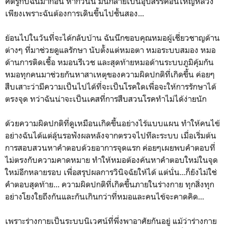
ศัตรูกับฉันมาก่อน หากวันนี้ มันกลายเป็นอุปสรรคอันใหญ่หลวง
เพียงเพราะฉันต้องการเดินขึ้นไปชั้นสอง...
ย้อนไปในวันที่จะได้กลับบ้าน ฉันนึกขอบคุณหมอผู้เชี่ยวชาญด้าน
ต่างๆ ที่มาช่วยดูแลรักษา นับตั้งแต่หมอตา หมอระบบสมอง หมอ
ด้านการติดเชื้อ หมอนรีเวช และสุดท้ายหมอด้านระบบภูมิคุ้มกัน
หมอทุกคนมาช่วยกันหาสาเหตุของความผิดปกติที่เกิดขึ้น ค่อยๆ
สืบเสาะว่ามีความเป็นไปได้ที่จะเป็นโรคใดเพื่อจะให้การรักษาได้
ตรงจุด ทว่าฉันน่าจะเป็นเคสที่การสืบสวนโรคทำไม่ได้ง่ายนัก
ด้วยความผิดปกติที่ดูเหมือนเกิดขึ้นอย่างไร้แบบแผน ทำให้คนไข้
อย่างฉันได้แต่ลุ้นรอฟังผลหลังจากตรวจไปทีละระบบ เมื่อเริ่มต้น
การสอบสวนหาคำตอบด้วยอาการจุดแรก ค่อยๆเผยพบคำตอบที่
ไม่ตรงกับความคาดหมาย ทำให้หมอต้องค้นหาคำตอบใหม่ในจุด
ใหม่อีกหลายรอบ เพื่อสรุปผลการวินิจฉัยให้ได้ แต่นั่น...ก็ยังไม่ใช่
คำตอบสุดท้าย... ความผิดปกติที่เกิดขึ้นภายในร่างกาย ทุกสิ่งทุก
อย่างโยงใยถึงกันและกันเกินกว่าที่หมอและคนไข้จะคาดคิด...
เพราะร่างกายเป็นระบบนิเวศน์ที่พึ่งพาอาศัยกันอยู่ แม้ว่าร่างกาย