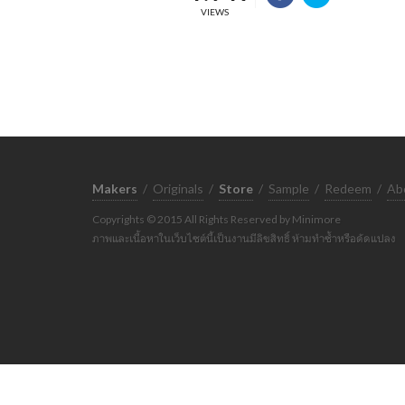
VIEWS
Makers
/
Originals
/
Store
/
Sample
/
Redeem
/
Ab
Copyrights © 2015 All Rights Reserved by Minimore
ภาพและเนื้อหาในเว็บไซต์นี้เป็นงานมีลิขสิทธิ์ ห้ามทำซ้ำหรือดัดแปลง