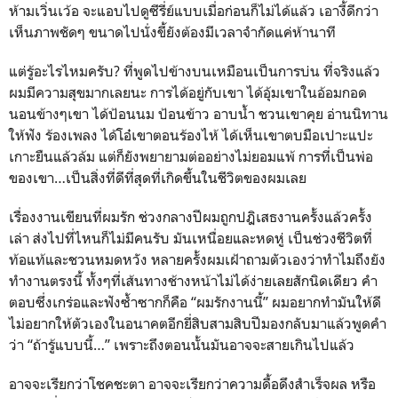
ห้ามเวิ่นเว้อ จะแอบไปดูซีรี่ย์แบบเมื่อก่อนก็ไม่ได้แล้ว เอางี้ดีกว่า
เห็นภาพชัดๆ ขนาดไปนั่งขี้ยังต้องมีเวลาจำกัดแค่ห้านาที
แต่รู้อะไรไหมครับ? ที่พูดไปข้างบนเหมือนเป็นการบ่น ที่จริงแล้ว
ผมมีความสุขมากเลยนะ การได้อยู่กับเขา ได้อุ้มเขาในอ้อมกอด
นอนข้างๆเขา ได้ป้อนนม ป้อนข้าว อาบน้ำ ชวนเขาคุย อ่านนิทาน
ให้ฟัง ร้องเพลง ได้โอ๋เขาตอนร้องไห้ ได้เห็นเขาตบมือเปาะแปะ
เกาะยืนแล้วล้ม แต่ก็ยังพยายามต่ออย่างไม่ยอมแพ้ การที่เป็นพ่อ
ของเขา…เป็นสิ่งที่ดีที่สุดที่เกิดขึ้นในชีวิตของผมเลย
เรื่องงานเขียนที่ผมรัก ช่วงกลางปีผมถูกปฎิเสธงานครั้งแล้วครั้ง
เล่า ส่งไปที่ไหนก็ไม่มีคนรับ มันเหนื่อยและหดหู่ เป็นช่วงชีวิตที่
ท้อแท้และชวนหมดหวัง หลายครั้งผมเฝ้าถามตัวเองว่าทำไมถึงยัง
ทำงานตรงนี้ ทั้งๆที่เส้นทางช้างหน้าไม่ได้ง่ายเลยสักนิดเดียว คำ
ตอบซึ่งเกร่อและฟังซ้ำซากก็คือ “ผมรักงานนี้” ผมอยากทำมันให้ดี
ไม่อยากให้ตัวเองในอนาคตอีกยี่สิบสามสิบปีมองกลับมาแล้วพูดคำ
ว่า “ถ้ารู้แบบนี้…” เพราะถึงตอนนั้นมันอาจจะสายเกินไปแล้ว
อาจจะเรียกว่าโชคชะตา อาจจะเรียกว่าความดื้อดึงสำเร็จผล หรือ