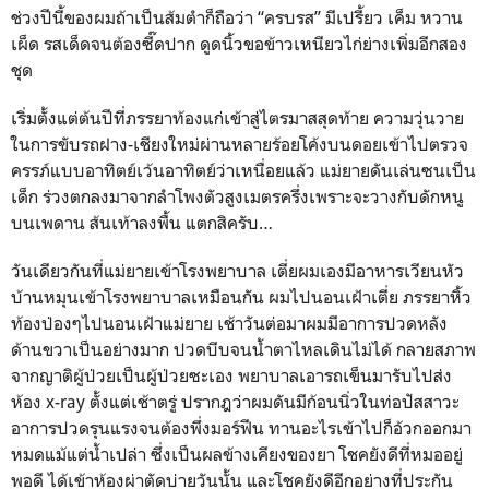
ช่วงปีนี้ของผมถ้าเป็นส้มตำก็ถือว่า “ครบรส” มีเปรี้ยว เค็ม หวาน
เผ็ด รสเด็ดจนต้องซี๊ดปาก ดูดนิ้วขอข้าวเหนียวไก่ย่างเพิ่มอีกสอง
ชุด
เริ่มตั้งแต่ต้นปีที่ภรรยาท้องแก่เข้าสู่ไตรมาสสุดท้าย ความวุ่นวาย
ในการขับรถฝาง-เชียงใหม่ผ่านหลายร้อยโค้งบนดอยเข้าไปตรวจ
ครรภ์แบบอาทิตย์เว้นอาทิตย์ว่าเหนื่อยแล้ว แม่ยายดันเล่นซนเป็น
เด็ก ร่วงตกลงมาจากลำโพงตัวสูงเมตรครึ่งเพราะจะวางกับดักหนู
บนเพดาน ส้นเท้าลงพื้น แตกสิครับ…
วันเดียวกันที่แม่ยายเข้าโรงพยาบาล เตี่ยผมเองมีอาหารเวียนหัว
บ้านหมุนเข้าโรงพยาบาลเหมือนกัน ผมไปนอนเฝ้าเตี่ย ภรรยาหิ้ว
ท้องป่องๆไปนอนเฝ้าแม่ยาย เช้าวันต่อมาผมมีอาการปวดหลัง
ด้านขวาเป็นอย่างมาก ปวดบีบจนน้ำตาไหลเดินไม่ได้ กลายสภาพ
จากญาติผู้ป่วยเป็นผู้ป่วยซะเอง พยาบาลเอารถเข็นมารับไปส่ง
ห้อง x-ray ตั้งแต่เช้าตรู่ ปรากฎว่าผมดันมีก้อนนิ่วในท่อปัสสาวะ
อาการปวดรุนแรงจนต้องพึ่งมอร์ฟีน ทานอะไรเข้าไปก็อ้วกออกมา
หมดแม้แต่น้ำเปล่า ซึ่งเป็นผลข้างเคียงของยา โชคยังดีที่หมออยู่
พอดี ได้เข้าห้องผ่าตัดบ่ายวันนั้น และโชคยังดีอีกอย่างที่ประกัน