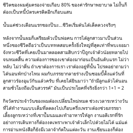
ชีวิตของผมคุ้มครองจ่ายเกือบ 80% ของค่ารักษาพยาบาล ไม่งั้นก็
ต้องเป็นหนี้บัตรเครดิตอีกเกือบแสน
นั้นแค่ช่วงเดือนแรกของปีนะ…ชีวิตเริ่มต้นได้เด็ดดวงจริงๆ
หลังจากนั้นผมก็เตรียมตัวเป็นพ่อคน การได้ลูกสาวมาเป็นส่วน
หนึ่งของชีวิตถือว่าเป็นบททดสอบครั้งยิ่งใหญ่ที่สุดเท่าที่พบเจอมา
จังหวะชีวิตที่เคยเป็นมาตลอดสามสิบกว่าปีถูกเจ้าตัวน้อยทลายไป
จนหมดสิ้น ความต้องการของเขาต้องมาก่อนเป็นอันดับแรก ไม่ว่า
หลับ ไม่ว่าตื่น ถ้าเขาต้องการเรา เราต้องอยู่ที่นั้น โปรดอย่าถามว่า
ได้นอนพักบ้างไหม ผมกับภรรยากลายร่างเป็นซอมบี้ตั้งแต่วันที่
ลูกสาวร้องอุแว๊กันแล้วครับ ที่เคยได้ยินมาว่า “ถ้ามีลูกแล้วได้นอน
สามชั่วโมงถือเป็นสวรรค์” มันเป็นประโยคที่จริงยิ่งกว่า 1+1 = 2
กิจวัตรประจำวันของผมต้องเปลี่ยนใหม่หมด ช่วงเวลาระหว่างวัน
ที่ได้ทำงานแบบเต็มที่ลดลงไปเกือบครึ่งเพราะต้องช่วยภรรยา
เลี้ยงลูกระหว่างที่เขาปั้มนมและทำอาหารให้ลูก งานอดิเรกที่รัก
อย่างการเดินทางก็ต้องงดเพราะพาเจ้าตัวเล็กไปด้วยไม่ได้ แม้แต่
การอ่านหนังสือก็ยังมีเวลาจำกัดในแต่ละวัน งานเขียนเองก็ต้อง