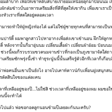
ยอมลำบาก เพื่อให้เขาหลับสบายเรายอมเหนื่อยลุกมาป้อนนม เพ
ักต้มข้าวปั่นอาหารเตรียมสิ่งที่ดีที่สุดให้เขากิน เพื่อเขาเราเป
ียงหัวเราะที่สดใสอยู่ตลอดเวลา
มารถทำให้ผู้หญิงท้องได้ แต่ไม่ใช่ผู้ชายทุกคนที่สามารถเป็นพ
นปาร์ตี้ ผมพาลูกสาวไปหาอากงเพื่อส่งเขาเข้านอน ฝึกให้ลูก
ิ์ หลังจากนั้นก็มาอุ่นนม เปลี่ยนเสื้อผ้า เปลี่ยนผ้าอ้อม ป้อ
ช่วงนี้ผมก็รวบรวมขวดนมจานข้าวที่กองเป็นภูเขามาจัดใส่ถาด
้าเตรียมซักพรุ่งนี้เช้า ทำธุระนู้นนี้นั้นเสร็จรู้ตัวอีกทีเวลาก็เกือบ
ว่าพ่อคนอื่นเขาเป็นยังไง อาจไปเคาท์ดาวน์กับเพื่อนฝูงสนุก
ารตัดสินใจของแต่ละคน
าที่เหลืออยู่ของปี…ไม่ใช่สิ ช่วงเวลาที่เหลืออยู่ของผม ผมขอใ
คนนี้จะทำได้
ลงไปแล้ว พ่อขอกอดลูกนอนข้ามปีเลยละกันนะครับ?