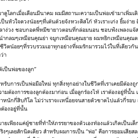
มาดูโลกเมื่อเดือนมีนาคม ผมมีสถานะความเป็นพ่อเข้ามาเพิ่มเต
เป็นหัวใจดวงน้อยๆที่เต้นด้วยจังหวะดิสโก้ หัวเราะเก่ง ยิ้มง่าย
ลาง่วง ชอบกอดพี่หมีขายาวตอนที่กล่อมนอน ชอบฟังเพลงแจ๊สเ
หน้ากลมๆเหมือนคุณย่า จมูกเหมือนคุณยาย ผมหยิกเหมือนคุณต
ีวิตน้อยๆที่รวบรวมเอาทุกอย่างที่ผมรักมารวมไว้ในที่เดียวกัน
ว่า
ด้เป็นพ่อของลูก”
รับการเป็นพ่อมือใหม่ ทุกสิ่งทุกอย่างในชีวิตที่เราเคยมีต้องถ
วามต้องการของลูกต้องมาก่อน เมื่อลูกร้องไห้ เราต้องอยู่ที่นั้น 
งตาหนักกี่สิบกิโล ไม่ว่าเราจะเหนื่อยจนสายตัวขาดไปแล้วกี่รอบ
องอยู่ที่นั้น
มายเพียงแค่ผู้ชายที่ทำให้ภรรยาของตัวเองท้องแล้วเกิดเป็นเด็ก
งๆเลยสักนิดเดียว สำหรับผมการเป็น “พ่อ” คือการยอมเสียสละทุ