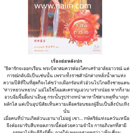
เรื่องย่อหลังปก
"ธิดารักจะออกเรือน พระบิดาสมควรต้องโศกเศร้าอาลัยอาวรณ์ แต่
การณ์กลับมิเป็นเช่นนั้น เพราะทั้งราชสำนักต่างหลั่งน้ำตาแห่ง
ความปีติที่ในที่สุดก็จะได้ขว้างเผือกร้อนหัวอ้วนไปไกลถึงชายแดน
‘ห่าวหยวนหยวน’ แม้ไม่ใช่โฉมสะคราญเอวบางร่างน้อย หากก็งาม
อวบอิ่มจิ้มลิ้มน่าเอ็นดู กระนั้นรูปร่างหน้าตาหาใช่สาเหตุที่นางถูก
ผลักไส แต่เป็นอุปนิสัยเห็นความเดือดร้อนของผู้อื่นเป็นสิ่งบันเทิง
นั่น
เมื่อคนที่บ้านเกิดล้วนเอานางไม่อยู่ เขา... กษัตริย์แห่งแคว้นเหนือ
จึงต้องมารับสืบทอดภาระนี้ต่อด้วยความจำใจ การอภิเษกที่สามี
ภรรยาไม่ยินดีจึงมีขึ้น ภายใต้เหตุผลสวยหรูว่า ‘เพื่อเชื่อม