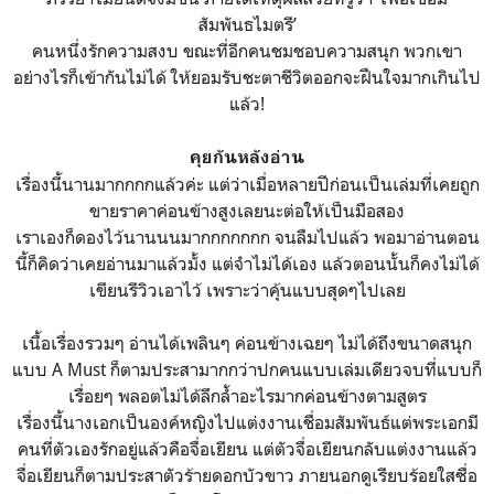
สัมพันธไมตรี’
คนหนึ่งรักความสงบ ขณะที่อีกคนชมชอบความสนุก พวกเขา
อย่างไรก็เข้ากันไม่ได้ ให้ยอมรับชะตาชีวิตออกจะฝืนใจมากเกินไป
แล้ว!
คุยกันหลังอ่าน
เรื่องนี้นานมากกกกแล้วค่ะ แต่ว่าเมื่อหลายปีก่อนเป็นเล่มที่เคยถูก
ขายราคาค่อนข้างสูงเลยนะต่อให้เป็นมือสอง
เราเองก็ดองไว้นานนนมากกกกกกก จนลืมไปแล้ว พอมาอ่านตอน
นี้ก็คิดว่าเคยอ่านมาแล้วมั้ง แต่จำไม่ได้เอง แล้วตอนนั้นก็คงไม่ได้
เขียนรีวิวเอาไว้ เพราะว่าคุ้นแบบสุดๆไปเลย
เนื้อเรื่องรวมๆ อ่านได้เพลินๆ ค่อนข้างเฉยๆ ไม่ได้ถึงขนาดสนุก
แบบ A Must ก็ตามประสามากกว่าปกคนแบบเล่มเดียวจบที่แบบก็
เรื่อยๆ พลอตไม่ได้ลึกล้ำอะไรมากค่อนข้างตามสูตร
เรื่องนี้นางเอกเป็นองค์หญิงไปแต่งงานเชื่อมสัมพันธ์แต่พระเอกมี
คนที่ตัวเองรักอยู่แล้วคือจื่อเยียน แต่ตัวจื่อเยียนกลับแต่งงานแล้ว
จื่อเยียนก็ตามประสาตัวร้ายดอกบัวขาว ภายนอกดูเรียบร้อยใสซื่อ