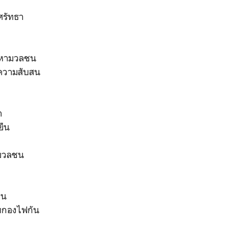
ศรัทธา
้าหามวลชน
าความสับสน
า
ยืน
้มวลชน
อน
บกองไฟกัน