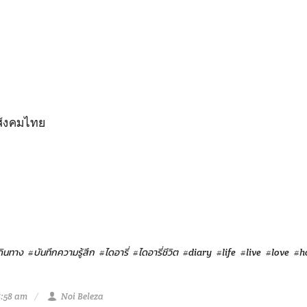
า
สังคมไทย
ดินทาง
#บันทึกความรู้สึก
#ไดอารี่
#ไดอารี่ชีวิต
#diary
#life
#live
#love
#h
8:58 am
Noi Beleza