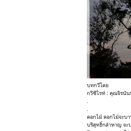
บทกวีโดย
กวีซีไรท์ : คุณจิรนั
.
.
ดอกไม้ ดอกไม้จะบ
บริสุทธิ์กล้าหาญ จ