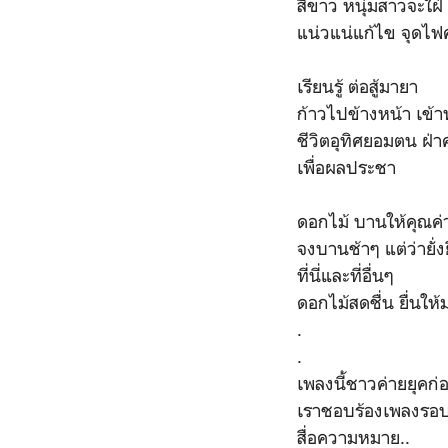
สีขาว หนุ่มสาวจะใฝ่
แน่วแน่แก้ไข จุดไฟ
เรียนรู้ ต่อสู้มายา
ก้าวไปข้างหน้า เข
ชีวิตอุทิศยอมตน ฝ่
เพื่อผลประชา
ดอกไม้ บานให้คุณค่
จงบานช้าๆ แต่ว่ายั่ง
ที่นี่และที่อื่นๆ
ดอกไม้สดชื่น ยื่นให
.
.
เพลงนี้ชาวค่ายยุคก่
เราชอบร้องเพลงรอ
สื่อความหมาย..