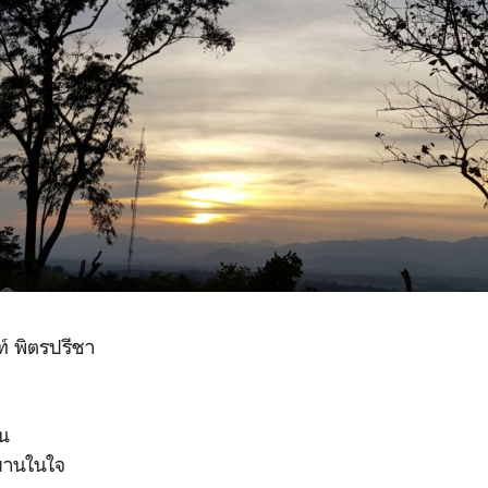
นท์ พิตรปรีชา
าน
ะบานในใจ