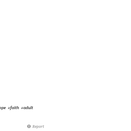
ope
#faith
#adult
Report