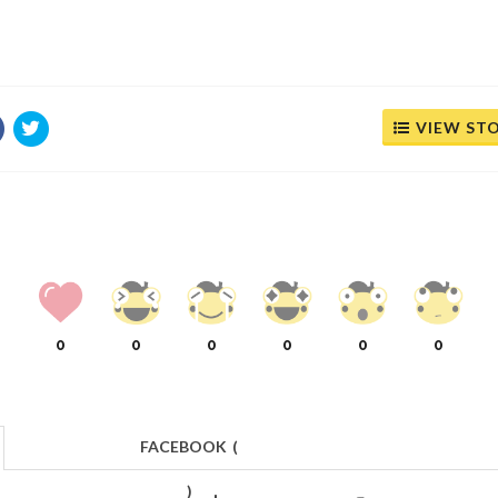
VIEW ST
0
0
0
0
0
0
FACEBOOK
(
)