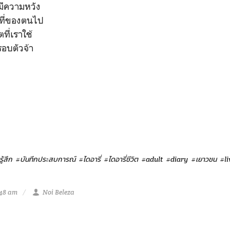
มีความหวัง
าที่ของตนไป
ที่เราใช้
รอบตัวจ้า
ู้สึก
#บันทึกประสบการณ์
#ไดอารี่
#ไดอารี่ชีวิต
#adult
#diary
#เยาวชน
#li
:48 am
Noi Beleza