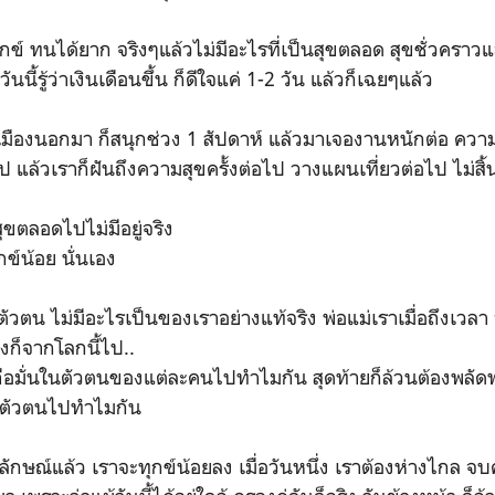
ุกข์ ทนได้ยาก จริงๆแล้วไม่มีอะไรที่เป็นสุขตลอด สุขชั่วคราวแ
นนี้รู้ว่าเงินเดือนขึ้น ก็ดีใจแค่ 1-2 วัน แล้วก็เฉยๆแล้ว
เมืองนอกมา ก็สนุกช่วง 1 สัปดาห์ แล้วมาเจองานหนักต่อ ความสุข
ไป แล้วเราก็ฝันถึงความสุขครั้งต่อไป วางแผนเที่ยวต่อไป ไม่สิ้
ุขตลอดไปไม่มีอยู่จริง
กข์น้อย นั่นเอง
ัวตน ไม่มีอะไรเป็นของเราอย่างแท้จริง พ่อแม่เราเมื่อถึงเวลา 
่งก็จากโลกนี้ไป..
 ถือมั่นในตัวตนของแต่ละคนไปทำไมกัน สุดท้ายก็ล้วนต้องพลั
่มีตัวตนไปทำไมกัน
ษณ์แล้ว เราจะทุกข์น้อยลง เมื่อวันหนึ่ง เราต้องห่างไกล จบค