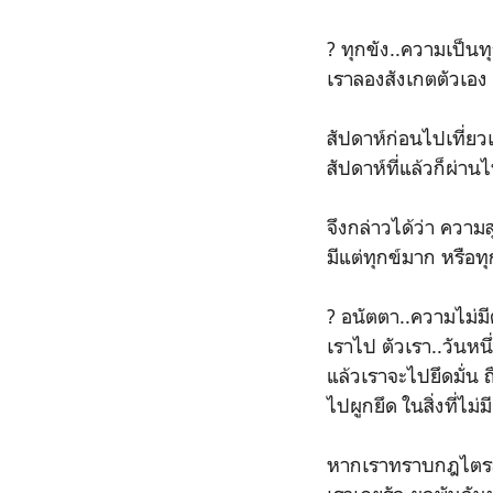
? ทุกขัง..ความเป็นท
เราลองสังเกตตัวเอง วั
สัปดาห์ก่อนไปเที่ยว
สัปดาห์ที่แล้วก็ผ่าน
จึงกล่าวได้ว่า ความส
มีแต่ทุกข์มาก หรือทุ
? อนัตตา..ความไม่มีต
เราไป ตัวเรา..วันหนึ
แล้วเราจะไปยึดมั่น
ไปผูกยึด ในสิ่งที่ไม
หากเราทราบกฎไตรลัก