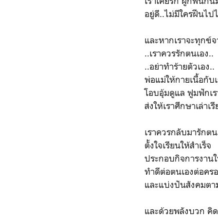
เราเคยรัก ผูกพันกันม
อยู่ดี..ไม่มีใครฝีนไปไ
และหากเราจะทุกข์จาก
..เราควรรักตนเอง..
..อย่าทำร้ายตัวเอง..
พ่อแม่ให้กายเนื้อกับ
โอบอุ้มดูแล ฟูมฟักเร
ส่งให้เราศึกษาเล่าเร
เราควรกลับมารักตน
ตั้งใจเรียนให้สำเร็จ
ประกอบกิจการงานให
ทำดีต่อตนเองต่อคร
และแบ่งปันสังคมตา
และด้วยพลังบวก คิด