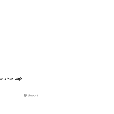
ve
#love
#life
Report