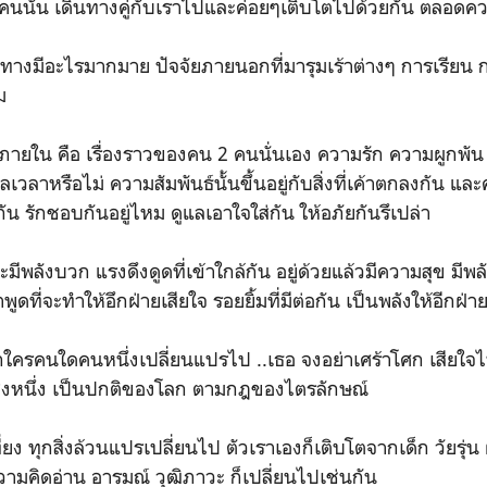
นนั้น เดินทางคู่กับเราไปและค่อยๆเติบโตไปด้วยกัน ตลอดคว
นทางมีอะไรมากมาย ปัจจัยภายนอกที่มารุมเร้าต่างๆ การเรียน
ม
ัยภายใน คือ เรื่องราวของคน 2 คนนั่นเอง ความรัก ความผูกพัน
ลาหรือไม่ ความสัมพันธ์นั้นขึ้นอยู่กับสิ่งที่เค้าตกลงกัน และค
จกัน รักชอบกันอยู่ไหม ดูแลเอาใจใส่กัน ให้อภัยกันรึเปล่า
ะมีพลังบวก แรงดึงดูดที่เข้าใกล้กัน อยู่ด้วยแล้วมีความสุข มีพล
ที่จะทำให้อึกฝ่ายเสียใจ รอยยิ้มที่มีต่อกัน เป็นพลังให้อีกฝ่
ใครคนใดคนหนึ่งเปลี่ยนแปรไป ..เธอ จงอย่าเศร้าโศก เสียใ
ยงสิ่งหนึ่ง เป็นปกติของโลก ตามกฎของไตรลักษณ์
่ยง ทุกสิ่งล้วนแปรเปลี่ยนไป ตัวเราเองก็เติบโตจากเด็ก วัยรุ่น ผ
ความคิดอ่าน อารมณ์ วุฒิภาวะ ก็เปลี่ยนไปเช่นกัน