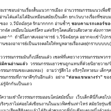
ลัยเราชอบอ่านเรื่องสั้นแนวการเมือง อ่านวรรณกรรมแนวเพื่อช
อ่านได้แต่ไม่ได้อินเหมือนสมัยเป็นเด็ก ยกเว้นบางเรื่องที่ชอบ
ของ
ว.วินิจฉัยกุล
รักมากกกก อ่านซ้ำๆ
"
ชอบคาแรกเตอร์ขอ
กจัด เหมือนไม่แคร์ใคร แต่จริงๆโดดเดี่ยวเดียวดาย ต้องกา
กเลย
^^ ถ้ามีโอกาสเจออาจารย์ ว.วินิจฉัยกุล อยากจะเข้าไปก
งานของอาจารย์เป็นแรงดลใจให้หนูหลายเรื่องเลย(กราบบบบบ
นววรรณกรรมมันก็เปลี่ยนแล้ว เชลฟ์ที่เคยวางวรรณกรรมพวกรา
วรรณกรรมเยาวชนถูกแทนที่ด้วยนิยายวาย/นิ
ม่มีคนอ่านแล้ว
 วรรณกรรมขยะเลยเหอะ) ถามว่ารู้สึกไง
จริงๆใจหายนะ
เด็กๆสม
รณกรรมที่ภาษาดีๆกันอีกแล้ว อย่าง
ของ
"ท่อนแขนนางรำ"
ม่รู้จักกันเป็นแถว
ีความเข้าใจวรรณกรรมออนไลน์สมัยนี้นะ
เว็บเด็กดีนี่ก็เคยไ
 จริงๆเราไม่ค่อยได้เขียนงานในแนวฟิคชั่นเท่าไหร่ สมัยวัยรุ่
้นแนวเสียดสีสังคมแล้วได้รับคำชมจากพี่นักเขียนคนหนึ่งด้วยล่ะ 