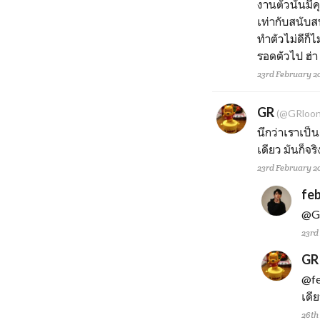
งานตัวนั้นมีค
เท่ากับสนับสน
ทำตัวไม่ดีก็ไ
รอดตัวไป ฮ่า
23rd February 20
GR
(@GRloon
นึกว่าเราเป็
เดียว มันก็จ
23rd February 20
fe
@G
23rd
GR
@fe
เดีย
26th