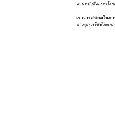
อ่านหนังสือแบบโง่ๆ
เราว่ารสนิยมในกา
ฮาวทูการใช้ชีวิตเย