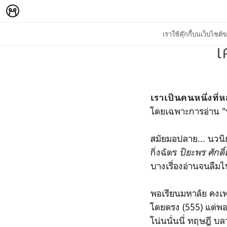
เราใช้คุ๊กกี้บนเว็บไซ
เ
เราเป็นคนหนึ่งที่ห
โดยเฉพาะการอ่าน 
สมัยมอปลาย... นวนิ
กิ่งฉัตร
ปิยะพร ศักดิ
บางเรื่องอ่านจนลืมไ
พอเรียนมหาลัย คงเ
โดยตรง (555) แต่พอม
โน่นนั่นนี่ ทฤษฎี 