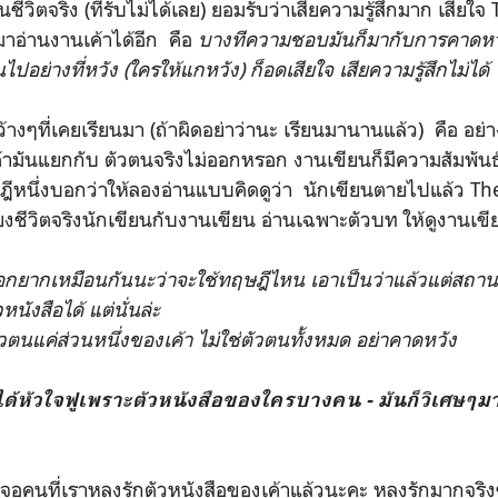
ีวิตจริง (ที่รับไม่ได้เลย) ยอมรับว่าเสียความรู้สึกมาก เสีย
มาอ่านงานเค้าได้อีก คือ
บางทีความชอบมันก็มากับการคาดหว
ไปอย่างที่หวัง (ใครให้แกหวัง) ก็อดเสียใจ เสียความรู้สึกไม่ได้
างๆที่เคยเรียนมา (ถ้าผิดอย่าว่านะ เรียนมานานแล้ว) คือ อย่
ามันแยกกับ ตัวตนจริงไม่ออกหรอก งานเขียนก็มีความสัมพัน
ฎีหนึ่งบอกว่าให้ลองอ่านแบบคิดดูว่า นักเขียนตายไปแล้ว Th
ยงชีวิตจริงนักเขียนกับงานเขียน อ่านเฉพาะตัวบท ให้ดูงานเข
ือกยากเหมือนกันนะว่าจะใช้ทฤษฎีไหน เอาเป็นว่าแล้วแต่สถาน
หนังสือได้ แต่นั่นล่ะ
ตัวตนแค่ส่วนหนึ่งของเค้า ไม่ใช่ตัวตนทั้งหมด อย่าคาดหวัง
าได้หัวใจฟูเพราะตัวหนังสือของใครบางคน - มันก็วิเศษๆ
จอคนที่เราหลงรักตัวหนังสือของเค้าแล้วนะคะ หลงรักมากจริงๆ