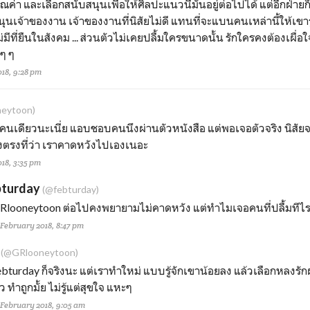
ุณค่า และเลือกสนับสนุนเพื่อให้ศิลปะแนวนี้มันอยู่ต่อไปได้ แต่อีกฝ่า
ุนเจ้าของงาน เจ้าของงานที่นิสัยไม่ดี แทนที่จะแบนคนเหล่านี้ให้เขารู
ม่มีที่ยืนในสังคม ... ส่วนตัวไม่เคยปลื้มใครขนาดนั้น รักใครคงต้องเผื่อใจ
 ๆ ๆ
18, 9:28 pm
eytoon)
นคนเดียวนะเนี่ย แอบชอบคนนึงผ่านตัวหนังสือ แต่พอเจอตัวจริง นิสัยจ
ริงตรงที่ว่า เราคาดหวังไปเองเนอะ
18, 3:35 pm
bturday
(@febturday)
Rlooneytoon
ต่อไปคงพยายามไม่คาดหวัง แต่ทำไมเจอคนที่ปลื้มทีไร 
 February 2018, 8:47 pm
(@GRlooneytoon)
bturday
ก็จริงนะ แต่เราทำใหม่ แบบรู้จักเขาน้อยลง แล้วเลือกหลงรัก
ว ทำถูกมั้ย ไม่รู้แต่สุขใจ แหะๆ
 February 2018, 9:05 am