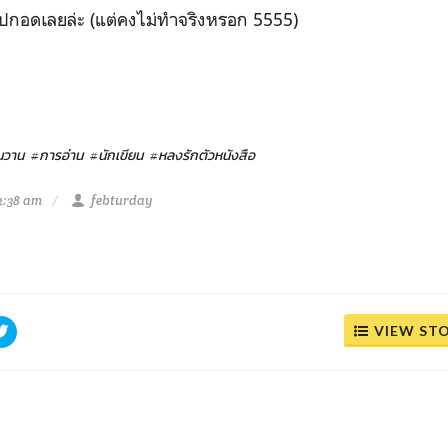
ไปกอดเลยล่ะ (แต่คงไม่ทำจริงหรอก 5555)
นวาน
#การอ่าน
#นักเขียน
#หลงรักตัวหนังสือ
2:38 am
febturday
VIEW ST