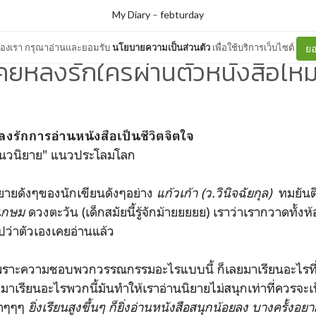
My Diary
–
febturday
ต์ของเรา กรุณาอ่านและยอมรับ
นโยบายความเป็นส่วนตัว
เพื่อใช้บริการเว็บไซต์
ยอ
คยหลงรักใครผ่านตัวหนังสือไห
ลงรักการอ่านหนังสือเป็นชีวิตจิตใจ
"นวนิยาย" แนวประโลมโลก
ยายดังๆของนักเขียนดังๆอย่าง
แก้วเก้า (ว.วินิจฉัยกุล)
ทมยัน
์เกษม
ดวงตะวัน (เด็กสมัยนี้รู้จักม้ายยยยย) เราว่าเรากวาดทั้ง
ปว่าตัวเองเคยอ่านแล้ว
พราะความชอบพวกวรรณกรรมอะไรแบบนี้ ก็เลยมาเรียนอะไรที่
าเรียนอะไรพวกนี้มันทำให้เราอ่านนิยายไม่สนุกเท่าที่ควรจะเป
บลาๆๆๆ
ยิ่งเรียนสูงขึ้นๆ ก็ยิ่งอ่านหนังสือสนุกน้อยลง บางครั้งอ