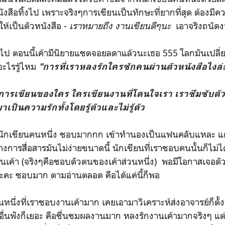
นังสือทิ้งไป เพราะจริงๆการเขียนเป็นทักษะที่ยากที่สุด ต้อ
ห้เป็นตัวหนังสือ -
เราหมายถึง งานเขียนดีๆนะ
เอาจริงถนัดง
่ยนไป ตอนนี้เค้ามีนิยายแชตจอยลดาแล้วนะเธอ 555 โลกมันเปลี
ออะไรรู้ไหม
"การที่เราหลงรักใครซักคนผ่านตัวหนังสือไงล่
ารเขียนของใคร ใครเขียนงานที่โดนใจเรา เราซึมซับตั
ป็นความรักทั้งโดยรู้ตัวและไม่รู้ตัว
กเขียนคนหนึ่ง ชอบมากกก เข้าทำนองเป็นแฟนคลับแหละ แต่ก
งการสื่อสารมันไม่ง่ายขนาดนี้ นักเขียนที่เราชอบคนนั้นก็ไม่
ค้า (จริงๆคือชอบตัวตนของเค้าส่วนหนึ่ง) พอมีโอกาสเจอตัว
คะ ชอบมาก ตามอ่านตลอด คือได้แค่นี้ก็พอ
คนหนึ่งที่เราชอบงานเค้ามาก เคยเอามาวิเคราะห์ส่งอาจารย์ก็ตั้
่นฟังก็เยอะ คือชื่นชมผลงานมาก หลงรักงานเค้ามากจริงๆ แต่เร