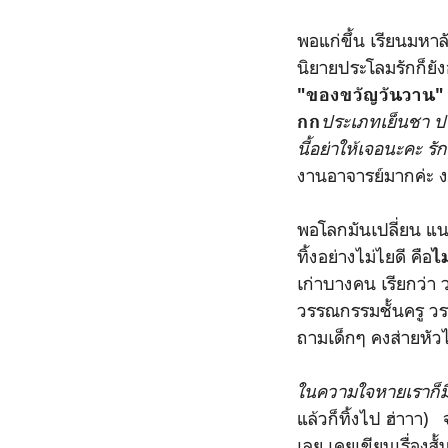
พอแก่ขึ้น เรียนมหา
นิยายประโลมรักก็ยัง
"ของขวัญวันวาน
ประเภทเย็นชา ปา
กก
นี้อย่าให้เจอนะคะ รั
งานอาจารย์มากค่ะ 
พอโลกมันเปลี่ยน แ
ทิ้งอย่างไม่ไยดี คือ
ไ
เก่าบางคน เรียกว่า
วรรณกรรมชั้นครู วร
ถามเด็กๆ คงส่ายหัวไ
ในความใจหายเราก็ม
แล้วก็ทิ้งไป ฮ่าาา)
เลย เคยเขียนเรื่องสั