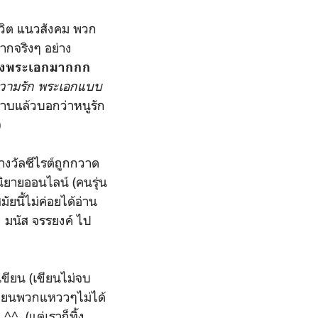
ีวิต แนวสังคม พวก
มากจริงๆ อย่าง
งพระเอกมากกก
รความรัก พระเอกแบบ
ราบแล้วบอกว่าหนูรัก
)
งวัลซีไรต์ถูกกวาด
ยายออนไลน์ (คนรุ่น
ัยนี้ไม่ค่อยได้อ่าน
 มนัส จรรยงค์ ไป
ปเขียน (เขียนไม่จบ
นเขียนพวกแหววๆไม่ได้
^^ (แต่เราก็ทิ้ง