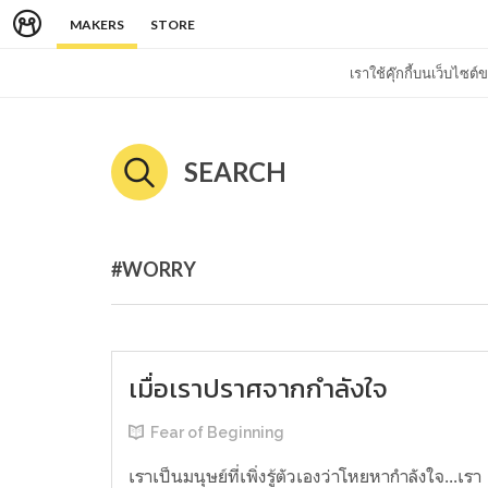
MAKERS
STORE
เราใช้คุ๊กกี้บนเว็บไซ
SEARCH
#WORRY
เมื่อเราปราศจากกำลังใจ
Fear of Beginning
เราเป็นมนุษย์ที่เพิ่งรู้ตัวเองว่าโหยหากำลังใจ...เรา