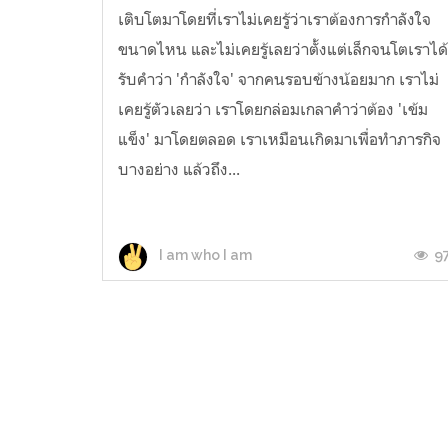
เติบโตมาโดยที่เราไม่เคยรู้ว่าเราต้องการกำลังใจ
ขนาดไหน และไม่เคยรู้เลยว่าตั้งแต่เล็กจนโตเราได
รับคำว่า 'กำลังใจ' จากคนรอบข้างน้อยมาก เราไม่
เคยรู้ตัวเลยว่า เราโดยกล่อมเกลาคำว่าต้อง 'เข้ม
แข็ง' มาโดยตลอด เราเหมือนเกิดมาเพื่อทำภารกิจ
บางอย่าง แล้วถึง...
9
I am who I am