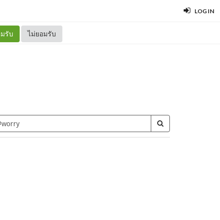
LOG IN
มรับ
ไม่ยอมรับ