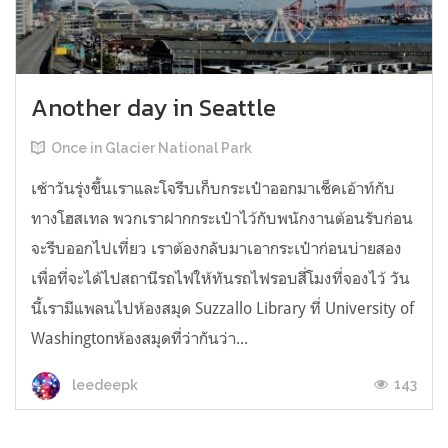
Another day in Seattle
Once in Glacier National Park
เช้าวันรุ่งขึ้นเราและโจรีบเก็บกระเป๋าออกมาเช็คเอ้าท์กับ
ทางโฮสเทล พวกเราฝากกระเป๋าไว้กับพนักงานต้อนรับก่อน
จะรีบออกไปเที่ยว เราต้องกลับมาเอากระเป๋าก่อนบ่ายสอง
เพื่อที่จะได้ไปสถานีรถไฟให้ทันรถไฟรอบสี่โมงที่จองไว้ วัน
นี้เรามีแพลนไปห้องสมุด Suzzallo Library ที่ University of
Washingtonห้องสมุดที่ว่ากันว่า...
143
leedeepk