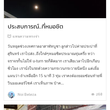
ประสบการณ์..ที่หมอชิต
แทนความทรงจำ
วันหยุดช่วงเทศกาลอาสาฬหบูชา ลูกส่าวไปค่ายประปาที่
สุรินทร์ เราไปส่ง..ถึงใกล้ๆหมอชิตประมาณทุ่มครึ่ง ทว่า
จราจรกั้นไม่ให้ u-turn รถก็ติดมาก เราเสียเวลาไปอีกเกือบ
ชั่วโมง เรานั่งในรถด้วยความกระวนกระวายนิดนึง แต่เผื่อ
แผนว่า ถ้าเหลืออีก 15 นาที 3 ทุ่ม เราคงต้องยอมซ้อนท้ายพี่
วินมอเตอร์ไซค์ เราเห็นภาพ ป้าค...
268
Noi Beleza