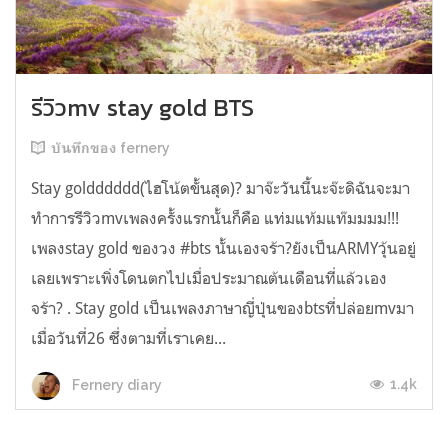
รีวิวmv stay gold BTS
บันทึกของ fernery
Stay goldddddd(ไฮโน้ตขั้นสุด)? มาจ๊ะวันนี้นะจ๊ะดิฉันจะมา
ทำการรีวิวmvเพลงครั้งแรกนั้นก็คือ แท่มแท้มแท๊มมมม!!!
เพลงstay gold ของวง #bts นั้นเองจร้า?ยังเป็นARMYวุ้นอยู่
เลยเพราะเพิ่งโดนตกไปเมื่อประมาณต้นเดือนที่แล้วเอง
จร้า? . Stay gold เป็นเพลงภาษาญี่ปุ่นของbtsที่ปล่อยmvมา
เมื่อวันที่26 ซึ่งตามที่เราเคย...
1.4k
Fernery diary