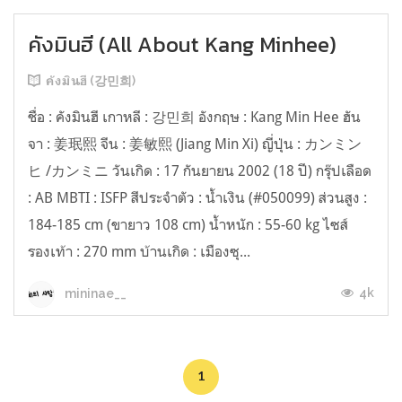
คังมินฮี (All About Kang Minhee)
คังมินฮี (강민희)
ชื่อ : คังมินฮี เกาหลี : 강민희 อังกฤษ : Kang Min Hee ฮัน
จา : 姜珉熙 จีน : 姜敏熙 (Jiang Min Xi) ญี่ปุ่น : カンミン
ヒ /カンミニ วันเกิด : 17 กันยายน 2002 (18 ปี) กรุ๊ปเลือด
: AB MBTI : ISFP สีประจำตัว : น้ำเงิน (#050099) ส่วนสูง :
184-185 cm (ขายาว 108 cm) น้ำหนัก : 55-60 kg ไซส์
รองเท้า : 270 mm บ้านเกิด : เมืองซุ...
4k
mininae__
1