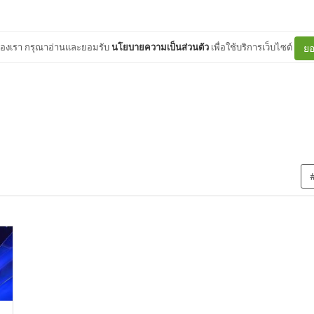
ต์ของเรา กรุณาอ่านและยอมรับ
นโยบายความเป็นส่วนตัว
เพื่อใช้บริการเว็บไซต์
ยอ