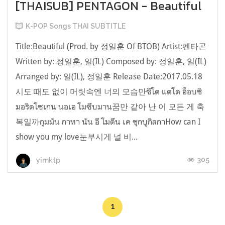
[THAISUB] PENTAGON - Beautiful
K-POP Songs THAI SUBTITLE
Title:Beautiful (Prod. by 정일훈 Of BTOB) Artist:펜타곤
Written by: 정일훈, 일(IL) Composed by: 정일훈, 일(IL)
Arranged by: 일(IL), 정일훈 Release Date:2017.05.18
시도 때도 없이 머릿속엔 너의 모습만ชีโด แตโด อ็อบชิ
มอริดโซเกน นอเอ โมซึบมาน꿈만 같아 난 이 모든 게 축
복일까กุมมัน กาทา นัน อี โมดึน เค ชุกบูกิลกาHow can I
show you my love눈부시게 널 비...
305
yimktp
1