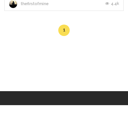
4.4k
thefirstofmine
1
Makers
/
Originals
/
Store
/
Sample
/
Redeem
/
About
/
Contact
/
Jobs
/
Copyrights © 2015 All Rights Reserved by Minimore