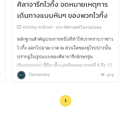
ว
ศิลาจารึกไวกิ้ง จดหมายเหตุการ
เดินทางแบบหินๆ ของพวกไวกิ้ง
History in Brief - ประวัติศาสตร์โลกฉบับย่อ
หลักฐานสำคัญประการหนึ่งที่ทำให้เราทราบว่าชาว
ไวกิ้ง ออกไปอาละวาด ณ ส่วนใดของยุโรปบ้างนั้น
ปรากฎในรูปแบบของศิลาจารึกอักษรรูน
(Runestone) ที่มีมาตั้งแต่คริสตศตวรรษที่ 4 ถึง 12
โดยประเพณีมักจะวางไว้ใกล้หลุมฝังศพของบุคคล
7
424
Damansky
เพื่อเป็นการจารึกว่าเจ้าของหลุมศพนั้นได้เดินทาง
ไปที่ไหน เท่าไหร่บ้าง ส่วนใหญปรากฎ...
1