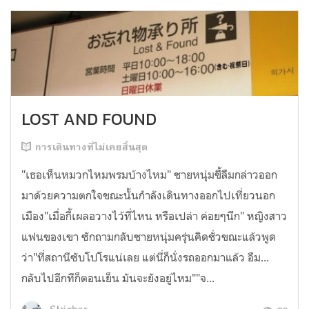
LOST AND FOUND
การเดินทางที่ไม่เคยสิ้นสุด
"เธอเห็นหมวกไหมพรมบ้างไหม" ชายหนุ่มขี้ลืมกล่าวออก
มาด้วยความตกใจขณะนั้นกำลังเดินทางออกไปเที่ยวนอก
เมือง"เมื่อกี้เผลอวางไว้ที่ไหน หรือเปล่า ค่อยๆนึก" หญิงสาว
แฟนของเขา ซักถามกลับชายหนุ่มครุ่นคิดชั่วขณะแล้วพูด
ว่า"ที่สถานีซับโปโรแน่เลย แต่นี่ก็นั่งรถออกมาแล้ว อืม...
กลับไปอีกทีก็ตอนเย็น มันจะยังอยู่ไหม""จ...