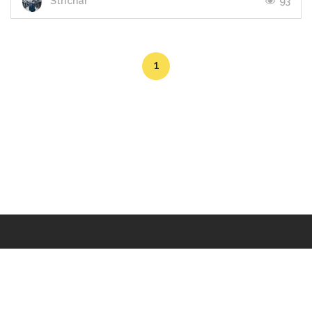
93
Strichar
1
Makers
/
Originals
/
Store
/
Sample
/
Redeem
/
About
/
Contact
/
Jobs
/
Copyrights © 2015 All Rights Reserved by Minimore
ภาพและเนื้อหาในเว็บไซต์นี้เป็นงานมีลิขสิทธิ์ ห้ามทำซ้ำหรือดัดแปลง