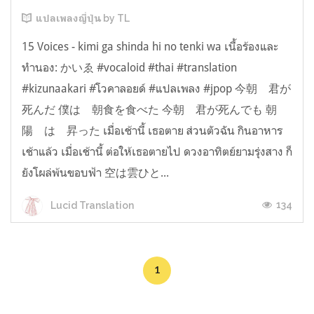
แปลเพลงญี่ปุ่น by TL
15 Voices - kimi ga shinda hi no tenki wa เนื้อร้องและ
ทำนอง: かいゑ #vocaloid #thai #translation
#kizunaakari #โวคาลอยด์ #แปลเพลง #jpop 今朝 君が
死んだ 僕は 朝食を食べた 今朝 君が死んでも 朝
陽 は 昇った เมื่อเช้านี้ เธอตาย ส่วนตัวฉัน กินอาหาร
เช้าแล้ว เมื่อเช้านี้ ต่อให้เธอตายไป ดวงอาทิตย์ยามรุ่งสาง ก็
ยังโผล่พ้นขอบฟ้า 空は雲ひと...
134
Lucid Translation
1