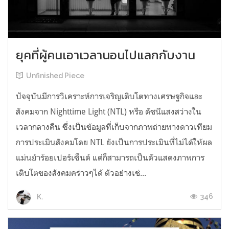
ยุคที่ผู้คนเอาเวลานอนไปแลกกับงาน
Unfinished Piece
ปัจจุบันมีการวิเคราะห์การเจริญเติบโตทางเศรษฐกิจและ
สังคมจาก Nighttime Light (NTL) หรือ ดัชนีแสงสว่างใน
เวลากลางคืน ซึ่งเป็นข้อมูลที่เก็บจากภาพถ่ายทางดาวเทียม
การประเมินสังคมโดย NTL ยังเป็นการประเมินที่ไม่ได้ให้ผล
แม่นยำร้อยเปอร์เซ็นต์ แต่ก็สามารถเป็นตัวแสดงภาพการ
เติบโตของสังคมคร่าวๆได้ ตัวอย่างเช่...
346
K.