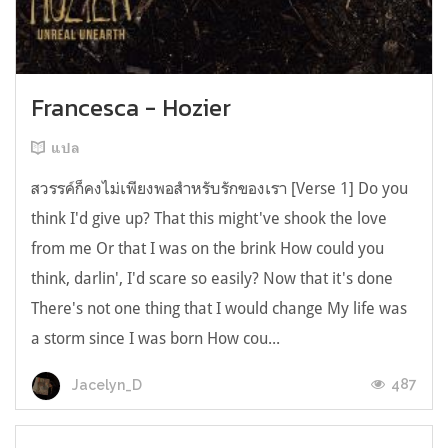
Francesca - Hozier
แปล
สวรรค์ก็คงไม่เพียงพอสำหรับรักของเรา [Verse 1] Do you
think I'd give up? That this might've shook the love
from me Or that I was on the brink How could you
think, darlin', I'd scare so easily? Now that it's done
There's not one thing that I would change My life was
a storm since I was born How cou...
487
Jacelyn_D