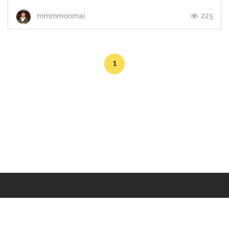
225
mmmmonmai
1
Makers
/
Originals
/
Store
/
Sample
/
Redeem
/
About
/
Contact
/
Jobs
/