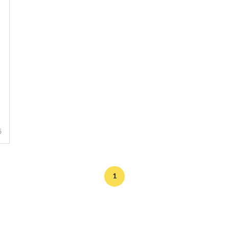
ง
5
1