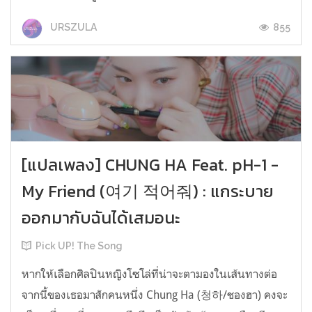
855
URSZULA
[แปลเพลง] CHUNG HA Feat. pH-1 -
My Friend (여기 적어줘) : แกระบาย
ออกมากับฉันได้เสมอนะ
Pick UP! The Song
หากให้เลือกศิลปินหญิงโซโล่ที่น่าจะตามองในเส้นทางต่อ
จากนี้ของเธอมาสักคนหนึ่ง Chung Ha (청하/ชองฮา) คงจะ