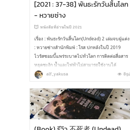
[2021 : 37-38] พันธะรักวันสิ้นโลก
- หวายซ่าง
หนังสือที่อ่านในปี 2021
เรื่อง : พันธะรักวันสิ้นโลก(Undead) 2 เล่มจบผู้แต่ง
: หวายซ่างสำนักพิมพ์ : โรส ปกหลังในปี 2019
ไวรัสซอมบี้แพร่ระบาดไปทั่วโลก การติดต่อสื่อสาร
หยุดชะงัก น้ำและไฟฟ้าไม่สามารถใช้งานได้
โรงงานเคมีรั่วไหล โรงไฟฟ้านิวเคลียร์ระเบิด โลก
89
alf_yakusa
พลิกผันตาลปัตรจากหน้ามือเป็นหลังมือ ขณะที่
เมืองกำลังจะล่มสลาย ซือหนาน ...
(Book) รีวิว 不死者 (Undead)