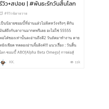
รีวิว+สปอย | #พันธะรักวันสิ้นโลก
#รีวิวนิยายวาย
เป็นนิยายซอมบี้ที่อ่านแล้วไม่ผิดหวังจริงๆ ตีกัน
มันส์ถึงกับลางานมากดพรีเลย อะไม่ใช่ 55555
พอได้ของเท่านั้นละอ่านถึงตี2 วันถัดมาทำงาน ตาย
หยังเขียด ทดลองอ่านจิ้มลิงค์!!! แนวเรื่ือง : วันสิ้น
โลก ซอมบี้ ABO[Alpha Beta Omega] การต่อสู้
หน่วยทหาร มิตรภาพ ตัวละครหลักซือหนานโนอาห์
11k
KK.
- นายเอกความจำเสื่อมจำตัวเอ...