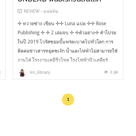
REVIEW - แปลจีน
✢ หวายซ่าง เขียน ✢✢ Luna แปล ✢✢ Rose
Publishing ✢ ✢ 2 เล่มจบ ✢ ✢ตัวอย่าง✢ คำโปรย
ในปี 2019 ไวรัสซอมบี้แพร่ละบาดไปทั่วโลก การ
ติดต่อข่าวสารหยุดชะงัก น้ำและไฟฟ้าไม่สามารถใช้
งานได้ โรงงานเคมีรั่วไหล โรงไฟฟ้านิวเคลียร์
ระเบิดโลกพลิกผันตาลปัตรจากหน้ามือเป็นหลังมือ
k
2.9k
kn_library
ขณะที่เมืองกำลังจะล่มสลาย 'ซือหนาน' ฟ...
1