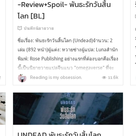
-Review+Spoil- พันธะรักวันสิ้น
โลก [BL]
บันทึกนิยายวาย
ชื่อเรื่อง: พันธะรักวันสิ้นโลก (Undead)จำนวน: 2
เล่ม (892 หน้า)ผู้แต่ง: หวายซ่างผู้แปล: Lunaสำนัก
พิมพ์: Rose Publishing อย่างแรกที่ต้องบอกคือเรื่อง
นี้เป็นนิยายวายแปลจีนแนว "omegaverse" ที่จะ
แบ่งแยกชนชั้นออกเป็น Alpha Beta และ Omega
2
11.6k
Reading is my obsession.
หรือ A/B/O และก็ถือเป็น omegaverse เรื่องแรกที่
เราอ่านอย่างเป็นทางก...
UNDEAD พันธะรักวันสิ้นโลก