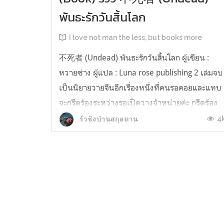
พันธะรักวันสิ้นโลก
I love not man the less, but books more
不死者 (Undead) พันธะรักวันสิ้นโลก ผู้เขียน :
หวายซ่าง ผู้แปล : Luna rose publishing 2 เล่มจบ
เป็นนิยายวายจีนอีกเรื่องหนึ่งที่คนรอคอยและแทบ
จะกรีดร้องระหว่างรอเปิดวางจำหน่ายค่ะ กรีดร้อง
และตะโกนด่าไปพร้อมๆ กันเพราะแย่งชิงบ็อกซ์ใน
4
รั่วชิงบ้านสกุลหาน
วันวางจำหน่ายกันเหมือนซอมบี้ และใช่ค่ะ เราพ่าย
แพ้ในสงคราม สุดท้ายกัดฟั...