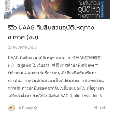
รีวิว UAAG ทีมสืบสวนอุบัติเหตุทาง
อากาศ (จบ)
PEONYREADS
UAAG ทีมสืบสวนอุบัติเหตุทางอากาศ《UAAG空难调查
组》 ✿ผู้แต่ง: โม่เฉินฮวน 莫晨欢 ✿สำนักพิมพ์: everY
✿จำนวน:4 เล่มจบ ✿เรื่องย่อ: ฝูเฉิงคืออดีตพันตรีแห่ง
กองทัพอากาศจีนที่ผันตัวมาเป็นกัปตันสายการบินพลเรือน
ทว่าเส้นทางนักบินของเขากลับเปลี่ยนแปลงไป เมื่อจู่ๆเขา
ได้รับคำสั่งโยกย้ายให้ไปสังกัดUAAG (United Aviation A...
1.5k
✿ Peony ✿