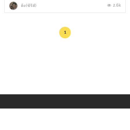
2.6k
ติ่ง(ซีรีส์)
1
Makers
/
Originals
/
Store
/
Sample
/
Redeem
/
About
/
Contact
/
Jobs
/
Copyrights © 2015 All Rights Reserved by Minimore