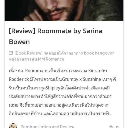
[Review] Roommate by Sarina
Bowen
[Book Review] ผลพลอยได้จากอาการ book hangover
หลังอ่านสารพัน MM Romance
เรื่องย่อ: Roommate เป็นเรื่องราวระหว่าง Kieranกับ
Rodderick มีโทรปความเป็นGrumpy x Sunshine เบาๆ คี
รันเป็นคนในตระกูลShipleyอันโด่งดังประจำเมือง แต่มี
ปมด้อยบางอย่างทำให้รู้สึกว่าพ่อรักพี่ชายมากกว่าตัวเอง
เสมอ จึงดิ้นรนอยากออกมาอยู่คนเดียวเพื่อให้หลุดจาก
อิทธิพลของที่บ้าน และไล่ตามความฝันการเป็นกราฟฟิ...
35
Parntranslation and Review