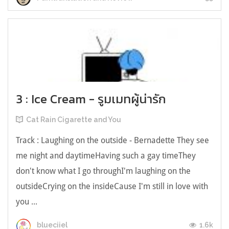
3 : Ice Cream - รูมเมทผู้น่ารัก
Cat Rain Cigarette and You
Track : Laughing on the outside - Bernadette They see
me night and daytimeHaving such a gay timeThey
don't know what I go throughI'm laughing on the
outsideCrying on the insideCause I'm still in love with
you ...
1.6k
blueciiel