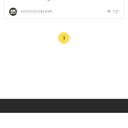
737
cocococoayeah
1
Makers
/
Originals
/
Store
/
Sample
/
Redeem
/
About
/
Contact
/
Jobs
/