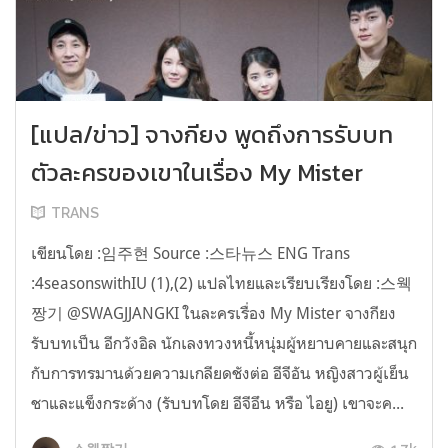
[แปล/ข่าว] จางกียง พูดถึงการรับบท
ตัวละครของเขาในเรื่อง My Mister
TRANS
เขียนโดย :임주현 Source :스타뉴스 ENG Trans
:4seasonswithIU (1),(2) แปลไทยและเรียบเรียงโดย :스웩
짱기 @SWAGJJANGKI ในละครเรื่อง My Mister จางกียง
รับบทเป็น อีกวังอิล นักเลงทวงหนี้หนุ่มผู้หยาบคายและสนุก
กับการทรมานด้วยความเกลียดชังต่อ อีจีอัน หญิงสาวผู้เย็น
ชาและแข็งกระด้าง (รับบทโดย อีจีอึน หรือ ไอยู) เขาจะค...