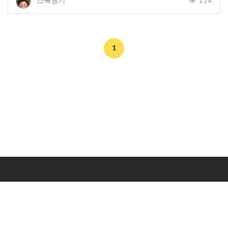
1.7k
스웩짱기
1
Makers
/
Originals
/
Store
/
Sample
/
Redeem
/
About
/
Contact
/
Jobs
/
Copyrights © 2015 All Rights Reserved by Minimore
ภาพและเนื้อหาในเว็บไซต์นี้เป็นงานมีลิขสิทธิ์ ห้ามทำซ้ำหรือดัดแปลง