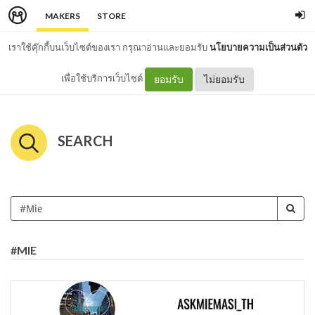
MAKERS
STORE
เราใช้คุ๊กกี้บนเว็บไซต์ของเรา กรุณาอ่านและยอมรับ
นโยบายความเป็นส่วนตัว
เพื่อใช้บริการเว็บไซต์
ยอมรับ
ไม่ยอมรับ
SEARCH
#MIE