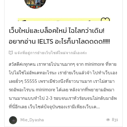
เว็บใหม่และบล็อคใหม่ ไฉไลกว่าเดิม!
อยากอ่าน IELTS อะไรก็มาโลดดดด!!!!!
แจ้งที่อยู่การย้ายเว็บไซต์ใหม่จากมี่เองค่ะ
สวัสดีค่ะทุกคน เราหายไปนานมากๆ จาก minimore ที่หาย
ไปไม่ใช่ไม่อัพเดทอะไรนะ เราย้ายเว็บแล้วจ้า ไปทำเว็บเอง
เลยยั่วๆ 55555 เพราะมีช่วงนึงที่ยาวนานมาก เราไม่สามา
รถอัพอะไรบน minimore ได้เลย หลังจากที่พยายามอัพมา
นานมากแบบทำไป 2-3 รอบจนเราหัวร้อนจนไม่กลับมาอัพ
ที่นี่อีกเลย เว็บไซต์ปัจจุบันของเรามีเพียงเว็บเด...
831
Mie_Dyasha