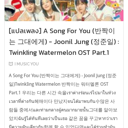
[แปลเพลง] A Song For You (반짝이
는 그대에게) - Joonil Jung (정준일) :
TwinkIing Watermelon OST Part.1
I MUSIC YOU
A Song For You (반짝이는 그대에게) - Joonil Jung (정준
일)TwinkIing Watermelon 반짝이는 워터멜론 OST
Part.1 우리는 다른 시간 속을เราต่างร่อนเร่ไปมาในห้วง
เวลาที่ต่างกัน헤매이다 만났지จนได้มาพบกัน수많은 사
람들 중에서และท่ามกลางผู้คนมากมายนั้น그대를 알아보
았지ฉันรู้ได้ทันทีเลยว่าเป็นเธอ 같은 꿈을 꾸고หากว่าเรา
มีความฝันเดียวกัน함께 할 수 있었다면และได้ร่วมทำมัน