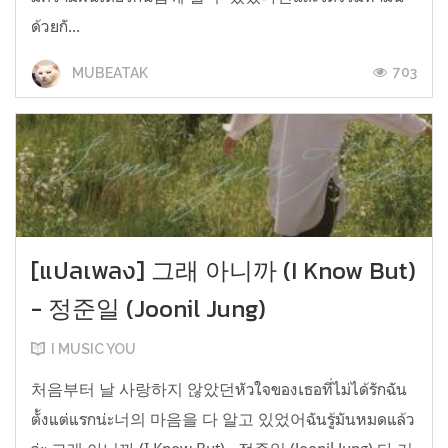
ด้วยกั...
703
MUBEATAK
[แปลเพลง] 그래 아니까 (I Know But)
- 정준일 (Joonil Jung)
I MUSIC YOU
처음부터 날 사랑하지 않았던หัวใจของเธอที่ไม่ได้รักฉัน
ตั้งแต่แรกน่ะ너의 마음을 다 알고 있었어ฉันรู้มันหมดแล้ว