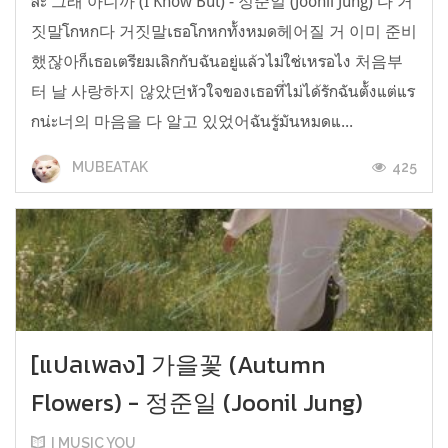
ล่ะ 그래 아니까 (I Know But) - 정준일 (Joonil Jung) 다 거
짓말โกหก다 거짓말เธอโกหกทั้งหมด헤어질 거 이미 준비
했잖아ก็เธอเตรียมเลิกกับฉันอยู่แล้วไม่ใช่เหรอไง 처음부
터 날 사랑하지 않았던หัวใจของเธอที่ไม่ได้รักฉันตั้งแต่แร
กน่ะ너의 마음을 다 알고 있었어ฉันรู้มันหมดแ...
425
MUBEATAK
[แปลเพลง] 가을꽃 (Autumn
Flowers) - 정준일 (Joonil Jung)
I MUSIC YOU