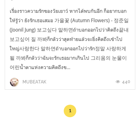
เรื่องราวความรักของวัยเยาว์ หากได้พบกันอีก ก็อยากบอก
ให้รู้ว่า ยังรักเธอเสมอ 가을꽃 (Autumn Flowers) - 정준일
(Joonil Jung) 보고싶다 말하면ถ้าบอกออกไปว่าคิดถึง끝내
보고싶어 질 까봐ก็กลัวว่าสุดท้ายแล้วจะยิ่งคิดถึงเข้าไป
ใหญ่사랑한다 말하면ถ้าบอกออกไปว่ารัก정말 사랑하게
될 까봐ก็กลัวว่าฉันจะรักเธอมากเกินไป 그리움의 눈물이
어린น้ำตาแห่งความคิดถึงข...
440
MUBEATAK
1