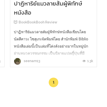
ปาฏิหาริย์แมวลายส้มผู้พิทักษ์
หนังสือ
BookBookBooh Review
ปาฏิหาริย์แมวลายส้มผู้พิทักษ์หนังสือเขียนโดย
นัตสึคาวะ โซสุเกะจัดพิมพ์โดย สำนักพิมพ์ Biblio
หนังสือเล่มนี้เป็นเล่มที่โด่งดังอย่างมากในหมู่นัก
อ่านหมวดวรรณกรรม เป็นนิยายแปลญี่ปุ่นที่มี
รางวัลJapan Bookseller Awardการันตี เป็นนิยาย
4
1.3k
seenam13
แฟนตาซีที่ไม่ว่าจะอยู่ในวัยไหนก็อ่านได้อย่าง
สนุกสนาน เหตุผลที่เลือกเล่ม...
1