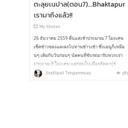
ตะลุยเนปาล(ตอน7)...Bhaktapur
เรามาถึงแล้ว!!
My Stories
26 ธันวาคม 2559 ตื่นแต่เช้าประมาณ 7 โมงเศษ
เช็คข้าวของและลงไปทานข้าวเช้า ซึ่งเมนูก็เหมือ
นๆ เดิมกับวันก่อนๆ นัดคนที่ขับรถมารับพวกเรา
ประมาณ 8 โมงเศษ แต่ก่อนไปเมืองภัคตะปูร์
(Bhaktapur) (หาใน Google ชื่อภาษาไทยจะมี "บัก
38
Jirattipat Tengamnuay
ตะปูร์" และ "ปักตะปูร์") พวกเราจะแวะที่ "Changu
Narayan" กันก่อน เพราะสอบถามแล้วน่าจ...