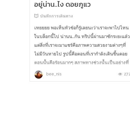
อยู่น่าน..ไง ดอยภูแว
บันทึกการเดินทาง
เหยยยย พอเห็นหัวข้อก็รู้เลยนะว่าเราจะพาไปไหน
ในบล็อกนี้ไป น่านน..กัน ทริปนี้ผ่านมาซักระยะแล้
แต่สิ่งที่เราจะมาแชร์คือภาพความสวยงามต่างๆที่
ไม่มีวันหายไป รูปนี้คือตอนที่เรากำลังเดินขึ้นดอย
ตอนนั้นคือร้อนมากๆ สภาพทางช่วงนั้นเป็นอย่างที่
เห็นคือไม่มีต้นไม้เลย! เราเลยต้องเดินตากแดดกัน
27
bee_nis
แต่ก็นะเพิ่มเริ่มเดิ...