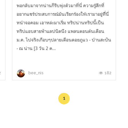
พอกลับมาจากน่านก็รีบพุ่งตัวมาที่นี่ ความรู้สึกที่
อยากแชร์ประสบการณ์มันเรียกร้องให้เรามาอยู่ที่ี่นี่
หน้าจอคอม เอาหล่ะมาเริ่ม ทริปน่านทริปนี้เป็น
ทริปแอบสายฟ้าแลปนิดนึง แพลนตอนต้นเดือน
ว
ม.ค. ไปจริงเกือบๆปลายเดือนดอยภูแว - บ้านสะปัน
- ณ น่าน [3 วัน 2 ค...
2
182
bee_nis
1