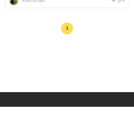
376
StarLord4K
1
Makers
/
Originals
/
Store
/
Sample
/
Redeem
/
About
/
Contact
/
Jobs
/
Copyrights © 2015 All Rights Reserved by Minimore
ภาพและเนื้อหาในเว็บไซต์นี้เป็นงานมีลิขสิทธิ์ ห้ามทำซ้ำหรือดัดแปลง