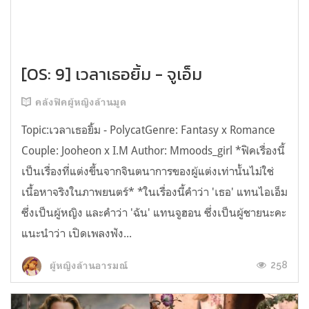
[OS: 9] เวลาเธอยิ้ม - จูเอ็ม
คลังฟิคผู้หญิงล้านมูด
Topic:เวลาเธอยิ้ม - PolycatGenre: Fantasy x Romance
Couple: Jooheon x I.M Author: Mmoods_girl *ฟิคเรื่องนี้
เป็นเรื่องที่แต่งขึ้นจากจินตนาการของผู้แต่งเท่านั้นไม่ใช่
เนื้อหาจริงในภาพยนตร์* *ในเรื่องนี้คำว่า 'เธอ' แทนไอเอ็ม
ซึ่งเป็นผู้หญิง และคำว่า 'ฉัน' แทนจูฮอน ซึ่งเป็นผู้ชายนะคะ
แนะนำว่า เปิดเพลงฟัง...
258
ผู้หญิงล้านอารมณ์