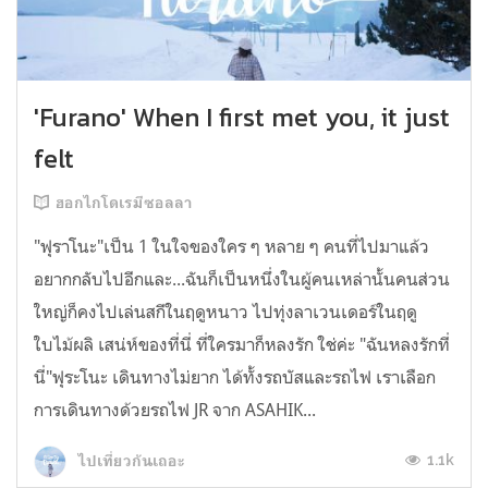
'Furano' When I first met you, it just
felt
ฮอกไกโดเรมีซอลลา
"ฟุราโนะ"เป็น 1 ในใจของใคร ๆ หลาย ๆ คนที่ไปมาแล้ว
อยากกลับไปอีกและ...ฉันก็เป็นหนึ่งในผู้คนเหล่านั้นคนส่วน
ใหญ่ก็คงไปเล่นสกีในฤดูหนาว ไปทุ่งลาเวนเดอร์ในฤดู
ใบไม้ผลิ เสน่ห์ของที่นี่ ที่ใครมาก็หลงรัก ใช่ค่ะ "ฉันหลงรักที่
นี่"ฟุระโนะ เดินทางไม่ยาก ได้ทั้งรถบัสและรถไฟ เราเลือก
การเดินทางด้วยรถไฟ JR จาก ASAHIK...
1.1k
ไปเที่ยวกันเถอะ