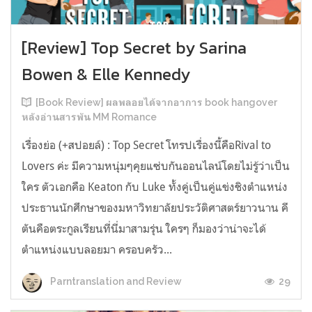
[Review] Top Secret by Sarina
Bowen & Elle Kennedy
[Book Review] ผลพลอยได้จากอาการ book hangover
หลังอ่านสารพัน MM Romance
เรื่องย่อ (+สปอยล์) : Top Secret โทรปเรื่องนี้คือRival to
Lovers ค่ะ มีความหนุ่มๆคุยแซ่บกันออนไลน์โดยไม่รู้ว่าเป็น
ใคร ตัวเอกคือ Keaton กับ Luke ทั้งคู่เป็นคู่แข่งชิงตำแหน่ง
ประธานนักศึกษาของมหาวิทยาลัยประวัติศาสตร์ยาวนาน คี
ตันคือตระกูลเรียนที่นี่มาสามรุ่น ใครๆ ก็มองว่าน่าจะได้
ตำแหน่งแบบลอยมา ครอบครัว...
29
Parntranslation and Review