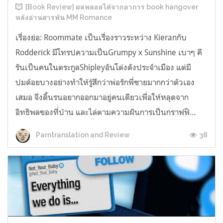
[Book Review] ผลพลอยได้จากอาการ book hangover
หลังอ่านสารพัน MM Romance
เรื่องย่อ: Roommate เป็นเรื่องราวระหว่าง Kieranกับ
Rodderick มีโทรปความเป็นGrumpy x Sunshine เบาๆ คี
รันเป็นคนในตระกูลShipleyอันโด่งดังประจำเมือง แต่มี
ปมด้อยบางอย่างทำให้รู้สึกว่าพ่อรักพี่ชายมากกว่าตัวเอง
เสมอ จึงดิ้นรนอยากออกมาอยู่คนเดียวเพื่อให้หลุดจาก
อิทธิพลของที่บ้าน และไล่ตามความฝันการเป็นกราฟฟิ...
38
Parntranslation and Review