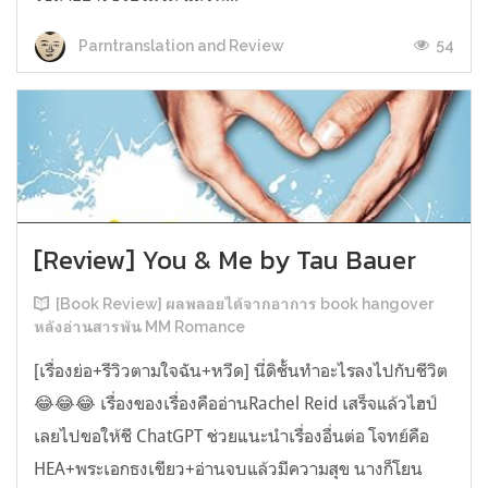
54
Parntranslation and Review
[Review] You & Me by Tau Bauer
[Book Review] ผลพลอยได้จากอาการ book hangover
หลังอ่านสารพัน MM Romance
[เรื่องย่อ+รีวิวตามใจฉัน+หวีด] นี่ดิชั้นทำอะไรลงไปกับชีวิต
😂😂😂 เรื่องของเรื่องคืออ่านRachel Reid เสร็จแล้วไฮป์
เลยไปขอให้ชี ChatGPT ช่วยแนะนำเรื่องอื่นต่อ โจทย์คือ
HEA+พระเอกธงเขียว+อ่านจบแล้วมีความสุข นางก็โยน