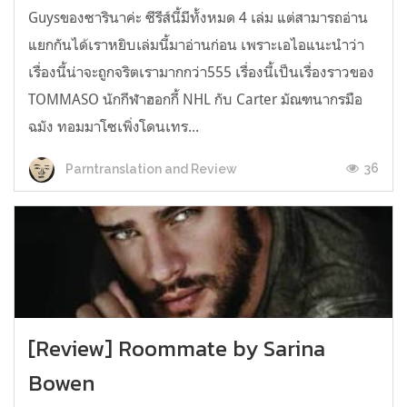
Guysของซารินาค่ะ ซีรีส์นี้มีทั้งหมด 4 เล่ม แต่สามารถอ่าน
แยกกันได้เราหยิบเล่มนี้มาอ่านก่อน เพราะเอไอแนะนำว่า
เรื่องนี้น่าจะถูกจริตเรามากกว่า555 เรื่องนี้เป็นเรื่องราวของ
TOMMASO นักกีฬาฮอกกี้ NHL กับ Carter มัณฑนากรมือ
ฉมัง ทอมมาโซเพิ่งโดนเทร...
36
Parntranslation and Review
[Review] Roommate by Sarina
Bowen