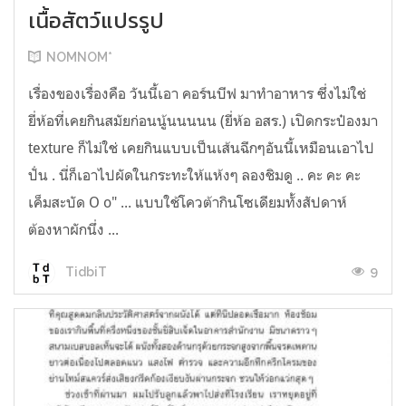
เนื้อสัตว์แปรรูป
NOMNOM*
เรื่องของเรื่องคือ วันนี้เอา คอร์นบีฟ มาทำอาหาร ซึ่งไม่ใช่
ยี่ห้อที่เคยกินสมัยก่อนนู้นนนนน (ยี่ห้อ อสร.) เปิดกระป๋องมา
texture ก็ไม่ใช่ เคยกินแบบเป็นเส้นฉีกๆอันนี้เหมือนเอาไป
ปั่น . นี่ก็เอาไปผัดในกระทะให้แห้งๆ ลองชิมดู .. คะ คะ คะ
เค็มสะบัด O o" ... แบบใช้โควต้ากินโซเดียมทั้งสัปดาห์
ต้องหาผักนึ่ง ...
9
TidbiT