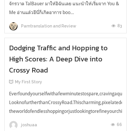
จักรวาล TalBauer มาให้อิฉันเลย แนะนำให้เริ่มจาก You &
Me อ่านแล้วอีนี่ก็เกิดอาการ boo...
83
Parntranslation and Review
Dodging Traffic and Hopping to
High Scores: A Deep Dive into
Crossy Road
My First Story
Everfoundyourselfwithafewminutestospare,cravingaquick,e
LooknofurtherthanCrossyRoad.Thischarming,pixelatedendl
theworldofendlesshoppingorjustlookingtorefineyourchicken
66
joshuaa