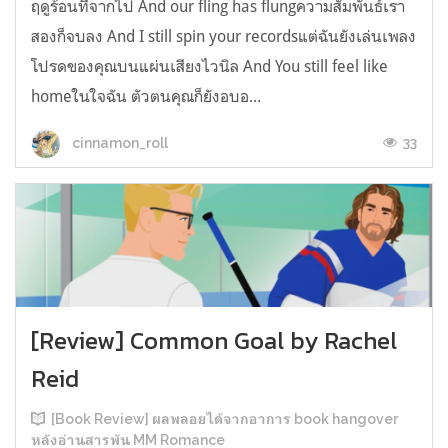
ฤดูร้อนที่จากไป And our fling has flungความสัมพันธ์เรา
สองก็จบลง And I still spin your recordsแต่ฉันยังเล่นเพลง
โปรดของคุณบนแผ่นเสียงไวนิล And You still feel like
homeในใจฉัน ตัวตนคุณก็ยังอบอ...
33
cinnamon_roll
[Review] Common Goal by Rachel
Reid
[Book Review] ผลพลอยได้จากอาการ book hangover
หลังอ่านสารพัน MM Romance