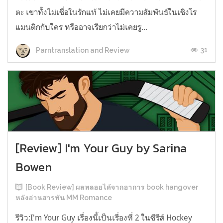
ตะ เขาทั้งไม่เชื่อในรักแท้ ไม่เคยมีความสัมพันธ์ในเชิงโร
แมนติกกับใคร หรืออาจเรียกว่าไม่เคยรู...
31
Parntranslation and Review
[Review] I'm Your Guy by Sarina
Bowen
[Book Review] ผลพลอยได้จากอาการ book hangover
หลังอ่านสารพัน MM Romance
รีวิว:I'm Your Guy เรื่องนี้เป็นเรื่องที่ 2 ในซีรีส์ Hockey