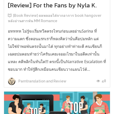
[Review] For the Fans by Nyla K.
[Book Review] ผลพลอยได้จากอาการ book hangover
หลังอ่านสารพัน MM Romance
อหหหห ไม่รู้จะเริ่มหวีดตรงไหนก่อนเลยอ่านSarina ที่
ความแตก ซึ่งตอนแรกเราก็หลงคิดว่านั่นคือปมหลัก แต่
ไม่ใช่จ้าพอพ้นตรงนั้นมาได้ ทุกอย่างทำท่าจะดี คนเขียนก็
เฉลยปมตอนท้ายว่าไครันเคยเจออะไรมาในอดีตเท่านั้น
แหละ คดีพลิกในทันใด!!! ตรงนี้เป็นNarrative Escalation ที่
ชอบมาก ทำให้รู้สึกเหมือนคนเขียนวางแผนไว้ตั...
48
Parntranslation and Review