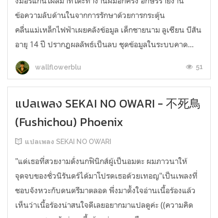
งมอร์แกนโผล่มาที่โต๊ะทำงานผมอีกครั้ง อักษรรายงาน
ข้อความลับด้านในจากการรักษาด้วยการกระตุ้น
คลื่นแม่เหล็กไฟฟ้าเผยคลังข้อมูล เด็กชายนาม ลูเซียน บีสัน
อายุ 14 ปี ปรากฏผลลัพธ์เป็นลบ ชุดข้อมูลในระบบคาด...
51
wallflowerblu
แปลเพลง SEKAI NO OWARI - 不死鳥
(Fushichou) Phoenix
แปลเพลง SEKAI NO OWARI
"แด่เธอที่สวยงามดั่งนกฟินิกส์ผู้เป็นอมตะ ผมภาวนาให้
จุดจบของชั่วนิรันดร์ได้มาโปรดเธอด้วยเทอญ"เป็นเพลงที่
ชอบจังหวะกับดนตรีมาตลอด พึ่งมาตั้งใจอ่านเนื้อร้องแล้ว
เห็นว่าเนื้อร้องน่าสนใจดีเลยอยากมาแปลดูค่ะ ((ความคิด