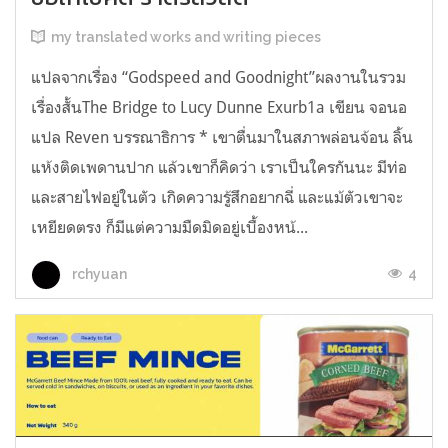
my translated works and writing pieces
แปลจากเรื่อง “Godspeed and Goodnight”ผลงานในรวม
เรื่องสั้นThe Bridge to Lucy Dunne Exurb1a เขียน จอนอ
แปล Reven บรรณาธิการ * เขาตื่นมาในสภาพล่อนจ้อน ลิ้น
แห้งติดเพดานปาก แล้วเขาก็คิดว่า เราเป็นใครกันนะ มีท่อ
และสายไฟอยู่ในตัว เกิดความรู้สึกอยากฉี่ และแม้ตัวเขาจะ
เหยียดตรง ก็มีแต่ความมืดมิดอยู่เบื้องหน้...
4
rchyuan