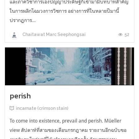
และภาควิชาการเองปัญญาประดิษฐ์ก็เข้ามามีบทบาทสำคัญ
ในการผลิกโฉมวงการวิชการ อย่างการที่ในหลายปีมานี้
ปรากฏการ...
52
Chaitawat Marc Seephongsai
perish
incarnate (crimson stain)
To come into existence, prevail and perish. Müeller
view สัปดาห์ที่สามของเดือนกรกฎาคม รายงานอีกฉบับขอ