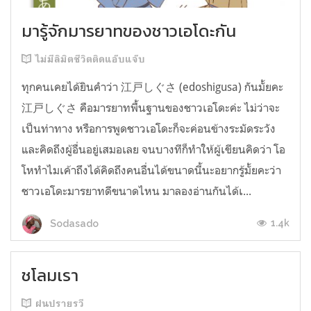
มารู้จักมารยาทของชาวเอโดะกัน
ไม่มีลิมิตชีวิตติดแอ๊บแจ๊บ
ทุกคนเคยได้ยินคำว่า 江戸しぐさ (edoshigusa) กันมั้ยคะ
江戸しぐさ คือมารยาทพื้นฐานของชาวเอโดะค่ะ ไม่ว่าจะ
เป็นท่าทาง หรือการพูดชาวเอโดะก็จะค่อนข้างระมัดระวัง
และคิดถึงผู้อื่นอยู่เสมอเลย จนบางทีก็ทำให้ผู้เขียนคิดว่า โอ
โหทำไมเค้าถึงได้คิดถึงคนอื่นได้ขนาดนี้นะอยากรู้มั้ยคะว่า
ชาวเอโดะมารยาทดีขนาดไหน มาลองอ่านกันได้เ...
1.4k
Sodasado
ชโลมเรา
ฝนปรายรวี