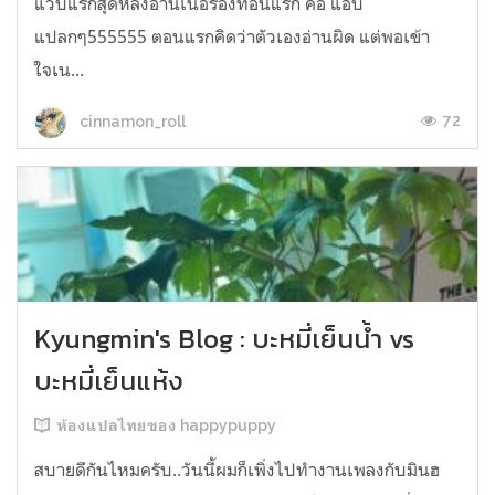
แวบแรกสุดหลังอ่านเนื้อร้องท่อนแรก คือ แอบ
แปลกๆ555555 ตอนแรกคิดว่าตัวเองอ่านผิด แต่พอเข้า
ใจเน...
72
cinnamon_roll
Kyungmin's Blog : บะหมี่เย็นน้ำ vs
บะหมี่เย็นแห้ง
ห้องแปลไทยของ happypuppy
สบายดีกันไหมครับ..วันนี้ผมก็เพิ่งไปทำงานเพลงกับมินฮ