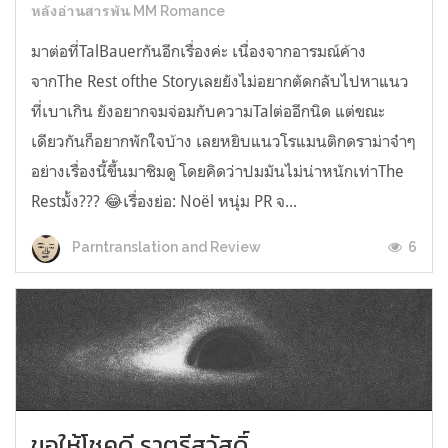
หลังอ่านสารพัน MM Romance
มาต่อที่TalBauerกันอีกเรื่องค่ะ เนื่องจากอารมณ์ค้าง
จากThe Rest ofthe Storyเลยยังไม่อยากตัดกลับไปหาแนว
ที่เบาเกิน ยังอยากจมจ่อมกับความTalต่ออีกนิด แต่ขณะ
เดียวกันก็อยากพักใจบ้าง เลยหยิบแนวโรแมนติกดราม่าจ๋าๆ
อย่างเรื่องนี้ขึ้นมาชิมดู โดยคิดว่าปมมันไม่น่าหนักเท่าThe
Restมั้ง??? 😂เรื่องย่อ: Noël หนุ่ม PR จ...
6
Parntranslation and Review
ขอให้โชคดี ราตรีสวัสดิ์