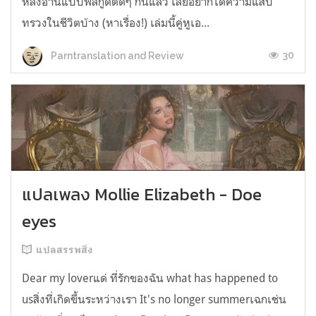
หลังอ่านแบบฟีลกู้ดติดๆ กันแล้ว เลยอยากได้ความแสบ
ทรวงในชีวิตบ้าง (หาเรื่อง!) เล่มนี้คู่หูเอ...
30
Parntranslation and Review
แปลเพลง Mollie Elizabeth - Doe
eyes
แปลสรรพสิ่ง
Dear my loverแด่ ที่รักของฉัน what has happened to
usสิ่งที่เกิดขึ้นระหว่างเรา It's no longer summerเฉกเช่น