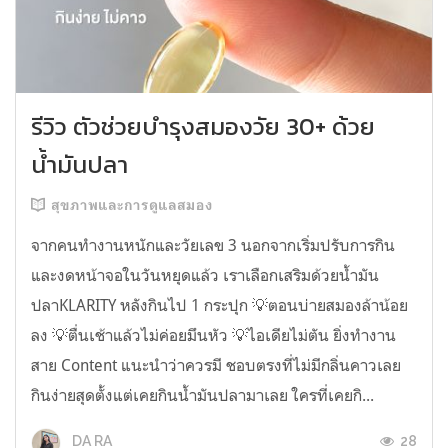
รีวิว ตัวช่วยบำรุงสมองวัย 30+ ด้วย
น้ำมันปลา
สุขภาพและการดูแลสมอง
จากคนทำงานหนักและวัยเลข 3 นอกจากเริ่มปรับการกิน
และงดหน้าจอในวันหยุดแล้ว เราเลือกเสริมด้วยน้ำมัน
ปลาKLARITY หลังกินไป 1 กระปุก 💡ตอนบ่ายสมองล้าน้อย
ลง 💡ตื่นเช้าแล้วไม่ค่อยมึนหัว 💡ไอเดียไม่ตัน ยิ่งทำงาน
สาย Content แนะนำว่าควรมี ชอบตรงที่ไม่มีกลิ่นคาวเลย
กินง่ายสุดตั้งแต่เคยกินน้ำมันปลามาเลย ใครที่เคยกิ...
28
DA RA