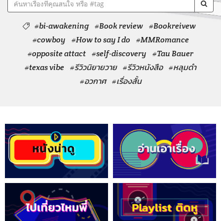
#bi-awakening
#Book review
#Bookreivew
#cowboy
#How to say I do
#MMRomance
#opposite attact
#self-discovery
#Tau Bauer
#texas vibe
#รีวิวนิยายวาย
#รีวิวหนังสือ
#หลุมดำ
#อวกาศ
#เรื่องสั้น