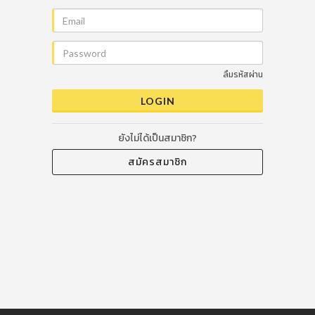
ลืมรหัสผ่าน
LOGIN
ยังไม่ได้เป็นสมาชิก?
สมัครสมาชิก