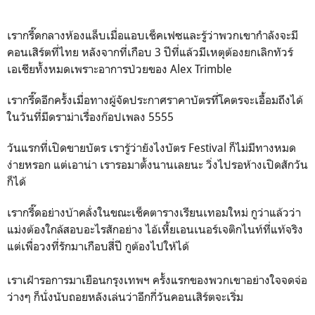
เรากรี๊ดกลางห้องแล็บเมื่อแอบเช็คเฟซและรู้ว่าพวกเขากำลังจะมี
คอนเสิร์ตที่ไทย หลังจากที่เกือบ 3 ปีที่แล้วมีเหตุต้องยกเลิกทัวร์
เอเชียทั้งหมดเพราะอาการป่วยของ Alex Trimble
เรากรี๊ดอีกครั้งเมื่อทางผู้จัดประกาศราคาบัตรที่โคตรจะเอื้อมถึงได้
ในวันที่มีดราม่าเรื่องก๊อปเพลง 5555
วันแรกที่เปิดขายบัตร เรารู้ว่ายังไงบัตร Festival ก็ไม่มีทางหมด
ง่ายหรอก แต่เอาน่า เรารอมาตั้งนานเลยนะ วิ่งไปรอห้างเปิดสักวัน
ก็ได้
เรากรี๊ดอย่างบ้าคลั่งในขณะเช็คตารางเรียนเทอมใหม่ กูว่าแล้วว่า
แม่งต้องใกล้สอบอะไรสักอย่าง ไอ้เหี้ยเอนเนอร์เจติกไนท์ที่แท้จริง
แต่เพื่อวงที่รักมาเกือบสี่ปี กูต้องไปให้ได้
เราเฝ้ารอการมาเยือนกรุงเทพฯ ครั้งแรกของพวกเขาอย่างใจจดจ่อ
ว่างๆ ก็นั่งนับถอยหลังเล่นว่าอีกกี่วันคอนเสิร์ตจะเริ่ม