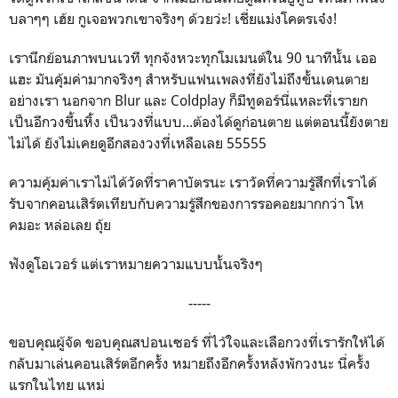
บลาๆๆ เฮ้ย กูเจอพวกเขาจริงๆ ด้วยว่ะ! เชี่ยแม่งโคตรเจ๋ง!
เรานึกย้อนภาพบนเวที ทุกจังหวะทุกโมเมนต์ใน 90 นาทีนั้น เออ
แฮะ มันคุ้มค่ามากจริงๆ สำหรับแฟนเพลงที่ยังไม่ถึงขั้นเดนตาย
อย่างเรา นอกจาก Blur และ Coldplay ก็มีทูดอร์นี่แหละที่เรายก
เป็นอีกวงขึ้นหิ้ง เป็นวงที่แบบ...ต้องได้ดูก่อนตาย แต่ตอนนี้ยังตาย
ไม่ได้ ยังไม่เคยดูอีกสองวงที่เหลือเลย 55555
ความคุ้มค่าเราไม่ได้วัดที่ราคาบัตรนะ เราวัดที่ความรู้สึกที่เราได้
รับจากคอนเสิร์ตเทียบกับความรู้สึกของการรอคอยมากกว่า โห
คมอะ หล่อเลย ถุ้ย
ฟังดูโอเวอร์ แต่เราหมายความแบบนั้นจริงๆ
-----
ขอบคุณผู้จัด ขอบคุณสปอนเซอร์ ที่ไว้ใจและเลือกวงที่เรารักให้ได้
กลับมาเล่นคอนเสิร์ตอีกครั้ง หมายถึงอีกครั้งหลังพักวงนะ นี่ครั้ง
แรกในไทย แหม่