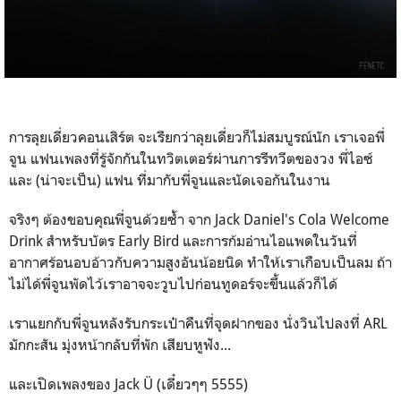
การลุยเดี่ยวคอนเสิร์ต จะเรียกว่าลุยเดี่ยวก็ไม่สมบูรณ์นัก เราเจอพี่
จูน แฟนเพลงที่รู้จักกันในทวิตเตอร์ผ่านการรีทวีตของวง พี่ไอซ์
และ (น่าจะเป็น) แฟน ที่มากับพี่จูนและนัดเจอกันในงาน
จริงๆ ต้องขอบคุณพี่จูนด้วยซ้ำ จาก Jack Daniel's Cola Welcome
Drink สำหรับบัตร Early Bird และการก้มอ่านไอแพดในวันที่
อากาศร้อนอบอ้าวกับความสูงอันน้อยนิด ทำให้เราเกือบเป็นลม ถ้า
ไม่ได้พี่จูนพัดไว้เราอาจจะวูบไปก่อนทูดอร์จะขึ้นแล้วก็ได้
เราแยกกับพี่จูนหลังรับกระเป๋าคืนที่จุดฝากของ นั่งวินไปลงที่ ARL
มักกะสัน มุ่งหน้ากลับที่พัก เสียบหูฟัง...
และเปิดเพลงของ Jack Ü (เดี๋ยวๆๆ 5555)