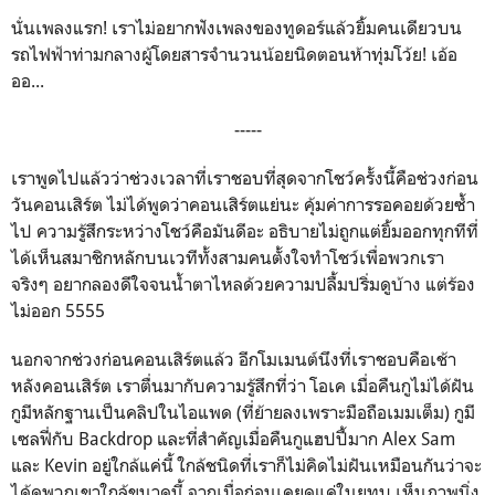
นั่นเพลงแรก! เราไม่อยากฟังเพลงของทูดอร์แล้วยิ้มคนเดียวบน
รถไฟฟ้าท่ามกลางผู้โดยสารจำนวนน้อยนิดตอนห้าทุ่มโว้ย! เอ้อ
ออ...
-----
เราพูดไปแล้วว่าช่วงเวลาที่เราชอบที่สุดจากโชว์ครั้งนี้คือช่วงก่อน
วันคอนเสิร์ต ไม่ได้พูดว่าคอนเสิร์ตแย่นะ คุ้มค่าการรอคอยด้วยซ้ำ
ไป ความรู้สึกระหว่างโชว์คือมันดีอะ อธิบายไม่ถูกแต่ยิ้มออกทุกทีที่
ได้เห็นสมาชิกหลักบนเวทีทั้งสามคนตั้งใจทำโชว์เพื่อพวกเรา
จริงๆ อยากลองดีใจจนน้ำตาไหลด้วยความปลื้มปริ่มดูบ้าง แต่ร้อง
ไม่ออก 5555
นอกจากช่วงก่อนคอนเสิร์ตแล้ว อีกโมเมนต์นึงที่เราชอบคือเช้า
หลังคอนเสิร์ต เราตื่นมากับความรู้สึกที่ว่า โอเค เมื่อคืนกูไม่ได้ฝัน
กูมีหลักฐานเป็นคลิปในไอแพด (ที่ย้ายลงเพราะมือถือเมมเต็ม) กูมี
เซลฟี่กับ Backdrop และที่สำคัญเมื่อคืนกูแฮปปี้มาก Alex Sam
และ Kevin อยู่ใกล้แค่นี้ ใกล้ชนิดที่เราก็ไม่คิดไม่ฝันเหมือนกันว่าจะ
ได้ดูพวกเขาใกล้ขนาดนี้ จากเมื่อก่อนเคยดูแค่ในยูทูบ เห็นภาพนิ่ง