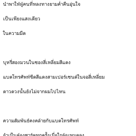
นำพาให้ผู้คนที่หลงทางยามค่ำคืนอุ่นใจ
เป็นเพียงแสงเดียว
ในความมืด
บุหรี่สองมวนในซองสี่เหลี่ยมสีแดง
แบตโทรศัพท์ขีดสีแดงสามเปอร์เซนต์ในจอสี่เหลี่ยม
ดาวดวงนั้นยังไม่จากผมไปไหน
ความสัมพันธ์คงคล้ายกับแบตโทรศัพท์
จำเป็นต้องชาร์ตทุกครั้งเมื่อใกล้จะหมดลง