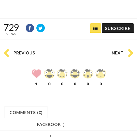
729
SUBSCRIBE
VIEWS
PREVIOUS
NEXT
1
0
0
0
0
0
COMMENTS
(
0)
FACEBOOK
(
)