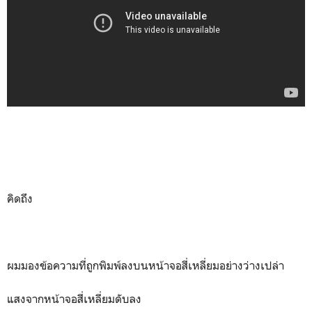
คิดถึง
ผมมองข้อความที่ถูกพิมพ์ลงบนหน้าจอสี่เหลี่ยมอย่างว่างเปล่า
แสงจากหน้าจอสี่เหลี่ยมดับลง