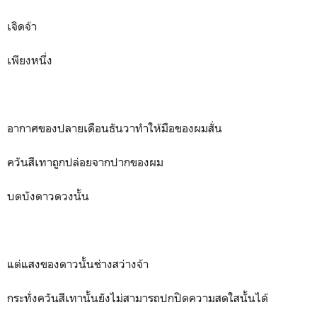
เจิดจ้า
เพียงหนึ่ง
อากาศของปลายเดือนธันวาทำให้มือของผมสั่น
ควันสีเทาถูกปล่อยจากปากของผม
บดบังดาวดวงนั้น
แต่แสงของดาวนั้นช่างสว่างจ้า
กระทั่งควันสีเทานั้นยังไม่สามารถปกปิดความสดใสนั้นได้