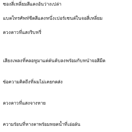
ซองสี่เหลี่ยมสีแดงอันว่างเปล่า
แบตโทรศัพท์ขีดสีแดงหนึ่งเปอร์เซนต์ในจอสี่เหลี่ยม
ดวงดาวที่แสงริบหรี่
เสียงเพลงที่คลอหูมาแต่ต้นดับลงพร้อมกับหน้าจอสีมืด
ข้อความคิดถึงที่ผมไม่เคยกดส่ง
ดวงดาวที่แสงจางหาย
ความร้อนที่หางตาพร้อมหยดน้ำที่เอ่อล้น