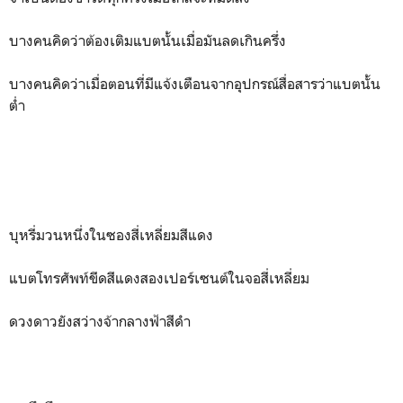
บางคนคิดว่าต้องเติมแบตนั้นเมื่อมันลดเกินครึ่ง
บางคนคิดว่าเมื่อตอนที่มีแจ้งเตือนจากอุปกรณ์สื่อสารว่าแบตนั้น
ต่ำ
บุหรี่มวนหนึ่งในซองสี่เหลี่ยมสีแดง
แบตโทรศัพท์ขีดสีแดงสองเปอร์เซนต์ในจอสี่เหลี่ยม
ดวงดาวยังสว่างจ้ากลางฟ้าสีดำ