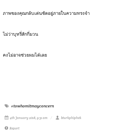
ภาพของคุณกลับเด่นชัดอยู่ภายในความทรงจำ
ไม่ว่าบุหรี่สักกี่มวน
คงไม่อาจช่วยผมได้เลย
#towhomitmayconcern
4th January 2018, 9:31 am
bturkphiphek
Report