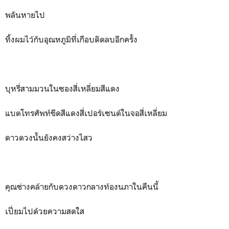
พลันหายไป
ทิ้งผมไว้กับอุณหภูมิที่เกือบติดลบอีกครั้ง
บุหรี่สามมวนในซองสี่เหลี่ยมสีแดง
แบตโทรศัพท์ขีดสีแดงสี่เปอร์เซนต์ในจอสี่เหลี่ยม
ดาวดวงนั้นยังคงสว่างไสว
คุณช่างคล้ายกับดวงดาวกลางท้องนภาในคืนนี้
เปี่ยมไปด้วยความสดใส