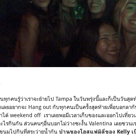
2
คนรู้ว่าเราจะย้ายไป Tampa ในวันพรุ่งนี้และก็เป็นวันสุดท้ายท
เลยอยากจะ Hang out กับทุกคนเป็นครั้งสุดท้ายเพื่อบอกลากั
้เราได้ weekend off เราเลยพอมีเวลาเก็บของและออกไปเที่ยวเ
ะไรกินกัน ส่วนคนๆอื่นบอกไม่ว่างซะงั้น Valentina เลยชวนเ
ขนมไปกินที่สระว่ายน้ำกัน
บ้านของโฮสแฟมิลี่ของ Kelly เป