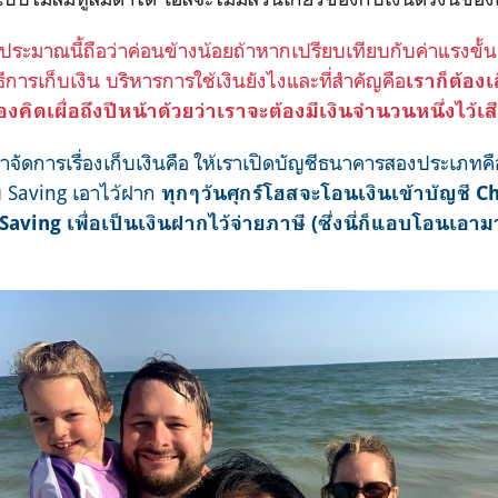
ระมาณนี้ถือว่าค่อนข้างน้อยถ้าหากเปรียบเทียบกับค่าแรงขั้นต่ำ
ิธีการเก็บเงิน บริหารการใช้เงินยังไงและที่สำคัญคือ
เราก็ต้องเส
องคิดเผื่อถึงปีหน้าด้วยว่าเราจะต้องมีเงินจำนวนหนึ่งไว้เ
าจัดการเรื่องเก็บเงินคือ ให้เราเปิดบัญชีธนาคารสองประเภทค
ับ Saving เอาไว้ฝาก
ทุกๆวันศุกร์โฮสจะโอนเงินเข้าบัญชี C
Saving เพื่อเป็นเงินฝากไว้จ่ายภาษี (ซึ่งนี่ก็แอบโอนเอาม