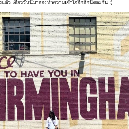
แล้ว เดี๋ยววันนี้มาลองทำความเข้าใจอีกสักนิดละกัน :)