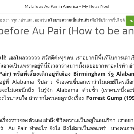
My Life as Au Pair in America
–
My life as Noel
ต์ของเรา กรุณาอ่านและยอมรับ
นโยบายความเป็นส่วนตัว
เพื่อใช้บริการเว็บไซต์
ยอ
before Au Pair (How to be an
เฮลโหลววววว สวัสดีค่ะทุกคน เราอยากมีพื้นที่ในการเล่าเร
ll!
ังอาจเป็นเพราะอยู่
ที่นี่มีเวลาว่างมากมั้งเลยอยากหาอะไรทำ ฮ
Pair)
หรือพี่เลี้ยงเด็กอยู่ที่เมือง
Birmingham
รัฐ
Alab
ยู่ที่
Alabama
รึปล่าว พี่เอเจนซี่บอกเราว่าไม่เคยมีใครเล
ะไม่เคยนึกถึง ไม่รู้จัก
Alabama
ด้วยซ้ำ (เราคนหนึ่งอ่ะที่
อะไรน่าสนใจ ถ้าหากใครเคยดูหนังเรื่อง
Forrest Gump (19
เรื่องราวของตัวเองเล่าถึงชีวิตความเป็นอยู่ในอเมริกา เราอย
แพร์
Au Pair ทำอะไร ยังไง ถึงได้มาเป็นออแพร์
บางคนอาจจ