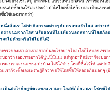
วบางอย่างเช่น สบู่ ยาสระผม แปรงสีฟัน ยาสีฟัน เราก็ขอให้โฮสซ
บรนด์ที่ซื้อเองใช้เองประจำ ถ้าให้โฮสซื้อให้ก็จะต้องเป็นแบรนด
ซื้อใช้เองมากกว่า)
างหนึ่งคือเราได้ทำกิจกรรมต่างๆกับครอบครัวโฮส อย่างเช่
ตะกร้าขนมจากโฮส หรือตอนที่ไปเที่ยวนอกสถานที่โฮสก็ออ
ว่าจะไปด้วยหรือไม่ไปก็ได้)
ครัวของเรา ถ้าเราอยากกินอะไรอยากได้อะไรก็ให้บอกเพราะโ
่จะบอกว่า เออเราอยากได้นู่นนี่นั่นนะ แต่ทุกอาทิตย์เราก็จะบอ
าวของเราเองนะ ขนมปังบ้าง โอริโอ้บ้าง โฮสก็ซื้อไว้ให้ แต่ป
วยเราก็จะซื้อเองเพราะรู้สึกว่าขอให้โฮสซื้อให้ตลอดก็แปลกๆ (
ะเป็นยังไงก็อยู่ที่ดวงของเราเอง โฮสดีก็ถือว่าเราโชคดีไป 