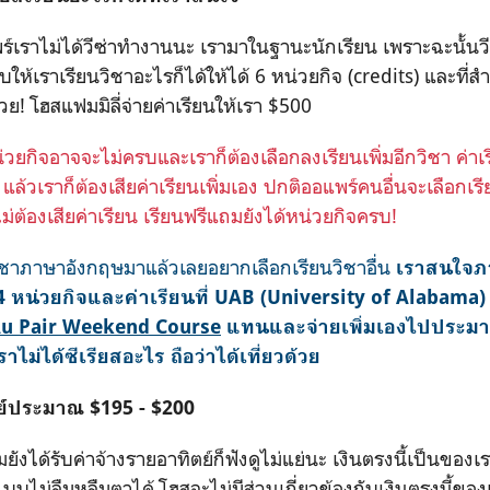
เราไม่ได้วีซ่าทำงานนะ เรามาในฐานะนักเรียน เพราะฉะนั้นวีซ่
ให้เราเรียนวิชาอะไรก็ได้ให้ได้
6
หน่วยกิจ
(credits)
และที่สำ
้วย
!
โฮสแฟมมิลี่จ่ายค่าเรียนให้เรา
$500
วยกิจอาจจะไม่ครบและเราก็ต้องเลือกลงเรียนเพิ่มอีกวิชา ค่าเ
0
แล้วเราก็ต้องเสียค่าเรียนเพิ่มเอง ปกติออแพร์คนอื่นจะเลือก
ม่ต้องเสียค่าเรียน เรียนฟรีแถมยังได้หน่วยกิจครบ!
าภาษาอังกฤษมาแล้วเลยอยากเลือกเรียนวิชาอื่น
เราสนใจภ
 หน่วยกิจและค่าเรียนที่ UAB (University of Alabama)
u Pair Weekend Course
แทนและจ่ายเพิ่มเองไปประมาณ
เราไม่ได้ซีเรียสอะไร ถือว่าได้เที่ยวด้วย
ตย์ประมาณ
$195 - $200
ถมยังได้รับค่าจ้างรายอาทิตย์ก็ฟังดูไม่แย่นะ เงินตรงนี้เป็นของ
แบบไม่ลืมหูลืมตาได้ โฮสจะไม่มีส่วนเกี่ยวข้องกับเงินตรงนี้ขอ