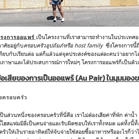
เป็นโครงงานที่เราสามารถทำงานในประเทศอเม
ครงการออแพร์
ศัยอยู่กับ
ครอบครัวอุปถัมภ์หรือ host family
ซึ่งโครงการนี้
เทียบกับเรียนต่อ แต่ก็แล้วแต่จุดประสงค์ของแต่ละคนว่าอยาก
ึกภาษาและได้ประสบการณ์การใหม่ๆ
โครงการออแพร์ก็เป็นตัวเ
ข้อเสียของการเป็นออแพร์
(Au Pair) ในมุมมอง
องครอบครัว
็นส่วนหนึ่งของครอบครัวที่นี่คือ เราไม่ต้องเสียค่าที่พัก ค่าน้
โฮสแฟมมิลี่เป็นคนจ่ายและรับผิดชอบให้เราทั้งหมด แต่ทั้งนี้ทั้งน
ัวให้เงินรายอาทิตย์ให้จับจ่ายใช้สอยซื้ออาหารหรืออะไรก็ว่