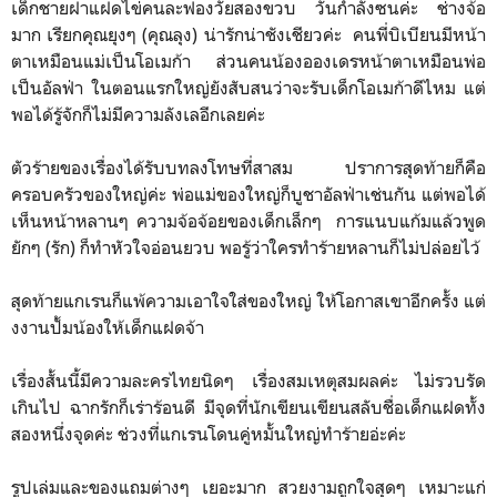
เด็กชายฝาแฝดไข่คนละฟองวัยสองขวบ วันกำลังซนค่ะ ช่างจ้อ
มาก เรียกคุณยุงๆ (คุณลุง) น่ารักน่าชังเชียวค่ะ คนพี่บิเบียนมีหน้า
ตาเหมือนแม่เป็นโอเมก้า ส่วนคนน้องอองเดรหน้าตาเหมือนพ่อ
เป็นอัลฟ่า ในตอนแรกใหญ่ยังสับสนว่าจะรับเด็กโอเมก้าดีไหม แต่
พอได้รู้จักก็ไม่มีความลังเลอีกเลยค่ะ
ตัวร้ายของเรื่องได้รับบทลงโทษที่สาสม ปราการสุดท้ายก็คือ
ครอบครัวของใหญ่ค่ะ พ่อแม่ของใหญ่ก็บูชาอัลฟ่าเช่นกัน แต่พอได้
เห็นหน้าหลานๆ ความจ้อจ้อยของเด็กเล็กๆ การแนบแก้มแล้วพูด
ยักๆ (รัก) ก็ทำหัวใจอ่อนยวบ พอรู้ว่าใครทำร้ายหลานก็ไม่ปล่อยไว้
สุดท้ายแกเรนก็แพ้ความเอาใจใส่ของใหญ่ ให้โอกาสเขาอีกครั้ง แต่
งงานปั้มน้องให้เด็กแฝดจ้า
เรื่องสั้นนี้มีความละครไทยนิดๆ เรื่องสมเหตุสมผลค่ะ ไม่รวบรัด
เกินไป ฉากรักก็เร่าร้อนดี มีจุดที่นักเขียนเขียนสลับชื่อเด็กแฝดทั้ง
สองหนึ่งจุดค่ะ ช่วงที่แกเรนโดนคู่หมั้นใหญ่ทำร้ายอ่ะค่ะ
รูปเล่มและของแถมต่างๆ เยอะมาก สวยงามถูกใจสุดๆ เหมาะแก่