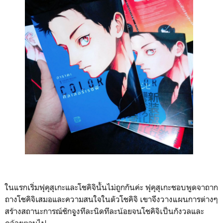
ในแรกเริ่มฟุคุสุเกะและโชคิจินั้นไม่ถูกกันค่ะ ฟุคุสุเกะชอบพูดจาถาก
ถางโชคิจิเสมอและความ
สนใจในตัวโชคิจิ
​ เขาจึงวางแผนการต่างๆ​
สร้างสถานะการณ์​ชักจูู​งทีละนิดทีละน้อยจนโชคิจิเป็นกังวลและ​