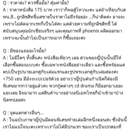
Q : ราคาล่ะ? ควรซื้อมั้ย? คุ้มค่ามั้ย?
A : ราคาหนังสือ 175 บาท เราว่าก็พอสู้ไหวนะคะ แต่ถ้าเทียบกับส
พน.B.. ถูกลิขสิทธิ์แต่ขายในราคาไม่ถึงร้อยอ่ะ ...ก็น่าคิดค่ะ อาจจะ
เพราะไม่ตัดฉากเรทก็เป็นได้ค่ะ แต่ด้วยความที่ถูกลิขสิทธิ์ ได้
สนับสนุนคุณนักเขียนจริงๆ และคุณภาพที่ phoenix ผลิตออกมา
เพราะฉะนั้นถ้าไม่เป็นภาระมาก ก็ซื้อเถอะค่ะ
Q : มีของแถมอะไรมั้ย?
A : ไม่มีใดๆ ทั้งสิ้นค่ะ หนังสือเพียวๆ เลย ส่วนของญี่ปุ่นนั้นมีให้
เลือกซื้อสองแบบค่ะ ซื้อเฉพาะหนังสืออย่างเดียว และซื้อพร้อมแส
ตปเป็นรูปนายเอกคู่กับเล่มแรกและรูปพระเอกคู่กับเล่มสองค่ะ
+750 เยน มีมังงะเปเปอร์ด้วย อย่างว่าญี่ปุ่นต้นกำเนิดก็ต้องมี
พิเศษมากกว่าอยู่แล้วค่ะ พวกกู้ดต่างๆ cd drama ก็มีออกมาเยอะ
แยะเลย อิจฉามาก แต่สินค้าบางอย่างอนิเมทไทยก็นำเข้ามาบ้าง
นิดหน่อยค่ะ
Q : จุดแตกต่างอื่นๆ...
A : ในฉบับภาษาญี่ปุ่นมีตอนพิเศษท้ายเล่มอีกหนึ่งตอนค่ะ ซึ่งอันนี้
เราไม่แน่ใจนะคะเพราะเราไม่ได้มีปกแรก ของเราเป็นปกสองที่