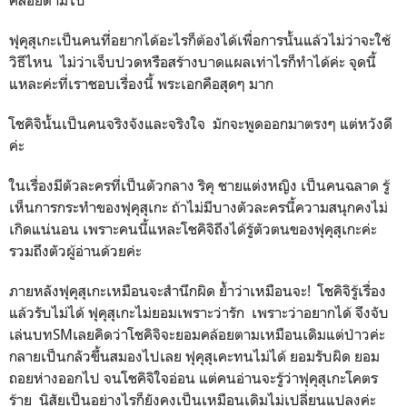
คล้อยตามไป
ฟุคุสุเกะเป็นคนที่อยากได้อะไรก็ต้องได้เพื่อการนั้นแล้วไม่ว่าจะใช้
วิธีไหน​ ไม่ว่าเจ็บปวดหรือสร้างบาดแผลเท่าไรก็ทำได้ค่ะ​ จุดนี้
แหละค่ะที่เราชอบเรื่องนี้ พระเอกคือสุดๆ มาก
โชคิจินั้นเป็นคนจริงจังและจริงใจ​ มักจะพูดออกมาตรงๆ แต่หวังดี
ค่ะ
ในเรื่องมีตัวละครที่เป็นตัวกลาง ริคุ ชายแต่งหญิง​ เป็นคนฉลาด รู้
เห็นการกระทำของฟุคุสุเกะ​ ถ้าไม่มีบางตัวละครนี้ความสนุกคงไม่
เกิดแน่นอน​ เพราะคนนี้แหละโชคิจิถึงได้รู้ตัวตนของฟุคุสุเกะค่ะ​
รวมถึงตัวผู้อ่านด้วยค่ะ
ภายหลังฟุคุสุเกะเหมือนจะสำนึกผิด​ ย้ำว่าเหมือนจะ​! โชคิจิรู้เรื่อง
แล้วรับไม่ได้​ ฟุคุสุเกะไม่ยอมเพราะว่ารัก​ เพราะว่าอยากได้​ จึงจับ
เล่นบทSMเลย​คิดว่าโชคิจิจะยอมคล้อยตามเหมือนเดิมแต่ป่าวค่ะ​
กลายเป็นกลัวขึ้นสมองไปเลย​ ฟุคุสุเคะทนไม่ได้​ ยอมรับผิด​ ยอม
ถอยห่างออกไป​ จนโชคิจิใจอ่อน​ แต่คนอ่านจะรู้ว่าฟุคุสุเกะโคตร
ร้าย​ นิสัยเป็นอย่างไรก็ยังคงเป็นเหมือนเดิม​ไม่เป​ลี่ยน​แปลงค่ะ