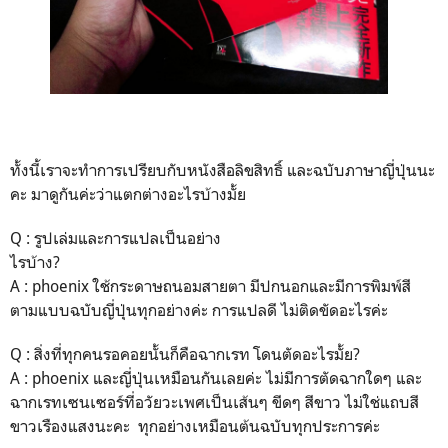
ทั้งนี้เราจะทำการเปรียบกับหนังสือลิขสิทธิ์ และฉบับภาษาญี่ปุ่นนะ
คะ มาดูกันค่ะว่าแตกต่างอะไรบ้างมั้ย
Q : รูปเล่มและการแปลเป็นอย่าง
ไรบ้าง?
A : phoenix ใช้กระดาษถนอมสายตา มีปกนอกและมีการพิมพ์สี
ตามแบบฉบับญี่ปุ่นทุกอย่างค่ะ การแปลดี ไม่ติดขัดอะไรค่ะ
Q : สิ่งที่ทุกคนรอคอยนั้นก็คือฉากเรท โดนตัดอะไรมั้ย?
A : phoenix และ
ญี่ปุ่น
เหมือนกันเลยค่ะ ไม่มีการตัดฉากใดๆ และ
ฉากเรทเซนเซอร์ที่อวัยวะเพศเป็นเส้นๆ ขีดๆ สีขาว ไม่ใช่แถบสี
ขาวเรืองแสงนะคะ ทุกอย่างเหมือนต้นฉบับทุกประการค่ะ