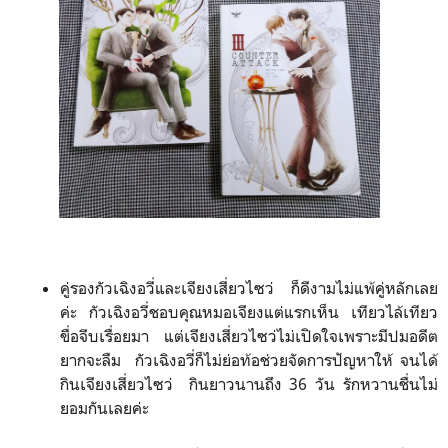
คู่รองกัวเฉิงอวี่และเจียงเสี่ยว​ไซว่ ก็ดีงามไม่แพ้คู่หลักเลย
ค่ะ​ กัวเฉิงอวี่​ชอบคุณหมอเจียงแต่แรกเห็น​ เทียวไล้เทียว
ขื่อ​จีบเรื่อยมา แต่เจียงเสี่ยวไซว่ไม่เปิดใจเพราะมีปมอดีต
ยากจะลืม​ กัว​เฉิงอวี่ก็ไม่ย่อท้อ​ช่วยจัดการปัญหาให้​ จนได้
กินเจียงเสี่ยว​ไซว่ กินยาวนานถึง​ 36​ วัน​ รักหวานชื่นไม่
ยอมกันเลยค่ะ​