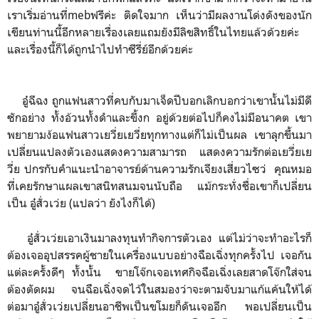
เราเริ่มอ่านที่mebฟรีค่ะ​ ติดใจมาก​ เห็นว่ามีผลงานโด่งดังของนัก
เขียนท่านนี้อีกหลายเรื่องเลยแถมยังมีลิขสิทธิ์​ในไทยแล้วด้วยค่ะ​
และเรื่องนี้ก็ได้ถูกนำไปทำซีรี่ย์​อีกด้วยค่ะ
อู๋ฉีฉง ถูกแฟนสาวที่คบกับมาเจ็ดปีบอกเลิก​บอกว่าเขานั้นไม่มีดี
ซักอย่าง​ ทั้งอ้วนทั้งดำและขี้งก​ อยู่ด้วยต่อไปก็คงไม่มีอนาคต​ เขา
พยายามง้อ​แฟนสาวเยวี่ยเยวี่ยทุกทางแต่ก็ไม่เป็นผล​ เขาลุกขึ้นมา
เปลี่ยนแปลงตัวเองแสดงความสามารถ​ แสดงความรักต่อเยวี่ยเย
วี่ย​ ปกรกับคำแนะนำอาจารย์ด้านความรักเจียงเสี่ยวไซว่ คุณหมอ
ที่เคยรักษาแผลเขา​สนิทสนมจนนับถือ​ แม้กระทั่งชื่อเขาก็เปลี่ยน​
เป็น​ อู๋สั่วเว่ย
(แปลว่า ยังไงก็ได้​)​
อู๋สั่วเว่ยเอาเงินมาลงทุนทำกิจการตัวเอง​ แต่ไม่ว่าจะทำอะไรก็
ต้องเจออุปสรรคผู้ชายในเครื่องแบบอย่าง​ฉือเฉิ่งทุกครั้งไป​ เจอกัน
แต่ละครั้งดีๆ​ ทั้งนั้น​ ​ ขายโจ๊กเจอเทศกิจฉือเฉิ่งเลยสาดโจ๊กใส่​จน
ต้องตัดผม​ จนฉือเฉิ่งจดไว้ในสมองว่าจะตามจับมาแก้แค้นให้ได้​
ต่อมาอู๋สั่วเว่ยเปลี่ยนอาชีพเป็นขโมยก็ดันเจออีก​ พอเปลี่ยนเป็น