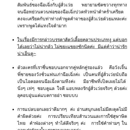
สัมพันธ์​ของฉือเฉิ่งกับอู๋สั่วเว่ย​ พยายามขัดขวางทุกทาง​
จนฉือหย่วนตวนพ่อของฉือเฉิ่งปวดหัวหน้าดำคร่ำเครียด​
คงจะเครียดกับท่าท่างคำพูดคำจาของอู๋สั่วเว่ยด้วยแหละค่ะ​
เพราะพูดได้แทงใจดำมาก
ในเรื่องมีการกล่าวบรรดาสัตว์เลื้อยคลานประเภทงู​ แต่บอก
ได้เลยว่าไม่น่ากลัว​ ไม่ขยะแขยง​ซักนิดค่ะ​ มีแต่คำว่าน่ารัก
น่าเอ็นดู​~
ตัวละครที่เราชื่นชอบนอกจากคู่หลักคู่รองแล้ว​ คือวังเจิ้น​
พี่ชายของวังชั่ว​แฟนเก่าฉือเฉิ่งค่ะ​ เป็นคนที่อู๋สั่วเว่ยนับถือ
เป็นไอดอล​จนฉือเฉิ่งตามหึงค่ะ​ มีอาชีพที่เปิดเผย​ไม่ได้​
นิ่งๆ​ เท่ๆ​ ชอบดูแล​ ใจดี แอบหลงรักอู๋สั่วเว่ยจริงๆ​ ด้วยค่ะ​
ลุคอบอุ่นแต่แบดกายอ่า​ ชอบบบ
การแปลบอกเลยว่าดีมากๆ​ ค่ะ​ อ่านสนุกเลย​ไม่มีสะดุด​ไม่มี
คำผิดด้วยค่ะ​ การเปรียบเทียบสำนวนและการใช้สุษาษิต
ไทย​ คำพ้องต่างๆ​ ทำได้ดีจริงๆ​ ค่ะ​ การใช้คำห่ามๆ​ ใน
ฉากเร่าร้อนนั้นเราชอบมากเลยค่ะ​...