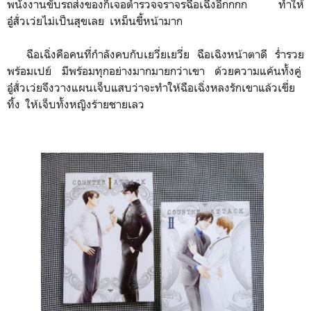
พนังงานขับรถส่งของก็เจอ​ตำรวจจราจรฉือเฉืงอีกกกก ทำให้
อู๋สั่วเว่ยไม่เป็นสุขเลย​ ​ เหม็นขี้หน้ามาก
ฉือเฉิ่งคือคนที่กำลังคบกับเยวี่ยเยวี่ย ฉือเฉิงหน้าตาดี​ ร่ำรวย
พร้อมเปย์​ มีพร้อมทุกอย่างมากมายกว่าเขา​ ด้วยความแค้นทั้งคู่​
อู๋สั่วเว่ยจึงวางแผนเจ็บแสบว่าจะทำให้ฉือเฉิ่งหลงรักเขา​แล้วเขี่ย
ทิ้ง​ ให้เจ็บทั้งหญิงร้ายชายเลว