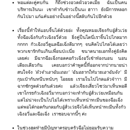
พอแต่ละคู่คบกัน​ ก็ถึงช่วงอวดผัวอวดเมีย​ ฉันเป็นคน
บริหารเงินนะ​ เขาทำกับข้าวเป็นนะ​ ฮาาา​ ยังมีการหลอก
กันไปมา​ แก้แค้นอย่างนั้นอย่างนี้สลับกันไป​อีกด้วย
เรื่องนี้ทำให้แอบจิ้นได้ด้วยอ่ะ​ ทั้งคุณหมอเจียงกับอู๋สั่วเว่ย​
ทั้งฉือเฉิ่งกับกัวเฉิงอวี่ด้วย​ ยิ่งคู่ปืนโตนี่เราจิ้นไปไกลมาก
กกกก​ กัวเฉิงอวี่ดูแลฉือเฉิ่งดีมากๆ​ จนคิดไปไกลได้เลยว่า
พวกเขารักกันเกินเพื่อนป่ะเนี่ย​ ขนาดนายเอกทั้งคู่ยังคิด
เลยค่ะ​ มีฉากฉือเฉิ่งกอดคอกัวเฉิ่งอวี่​เข้าห้องนอน​ นอน
เตียงเดียวกัน​ เคยบอกว่าคำพูดนี้ที่ออกจากปากนายน่า
สนใจจัง​
'ผัวจ๋าเอาฉันเถอะ'​ 'ฉันอยากให้นายเอาฉันจัง'
​ มี
กุมเป้ากันหนึบหนับๆ​ โอยยย​ เรามโนไปไกลแล้วจ้าาา​ มี
ฉากชักรูดด้วยกันด้วยค่ะ​ แล้วเจียงเสี่ยวไซว่มาเห็นพอดี​
เขาโกรธกัวเฉิงอวี่มากบอกว่าจะทำกับอู๋สั่วเว่ยเหมือนกัน​ ​
แต่ไม่น่าจะเป็นไปไม่ได้เพราะเห็นหน้าทะมึนของฉือเฉิ่ง​
แต่พอได้กอดกันกลมกับอู๋สั่วเว่ย​จึงได้เห็นหน้าทะมึนทั้งกัว
เฉิงอวี่และฉือเฉิ่ง​ เราชอบฉากนี้ๆ​ ค่ะ
ในช่วงสุดท้ายมีปัญหาครอบครัวฉือ​ไม่ยอมรับความ