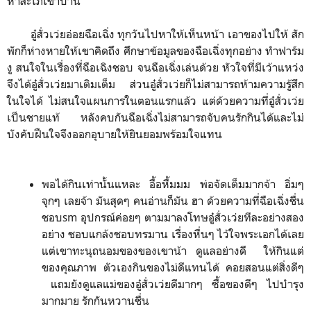
หาสะใภ้​เขาบ้าน
อู​๋​สั่วเว่ยอ่อยฉือเฉิ่ง ทุกวันไปหาให้เห็นหน้า​ เอาของไปให้ สัก
พักก็ห่างหายให้เขาคิดถึง​ ศึกษาข้อมูลของฉือเฉิ่งทุกอย่าง​ ทำฟาร์ม
งู​ สนใจในเรื่องที่ฉือเฉิงชอบ​ จนฉือเฉิ่งเล่นด้วย​ หัวใจที่มีเว้าแหว่ง​
จึงได้อู๋สั่วเว่ยมาเติมเต็ม​ ส่วนอู๋สั่วเว่ยก็ไม่สามารถห้ามความรู้สึก
ในใจได้ ไม่สนใจแผนการในตอนแรกแล้ว​ แต่ด้วยความที่อู๋สั่วเว่ย
เป็นชายแท้​ หลังคบกัน​ฉือเฉิ่งไม่สามารถจับคนรักกินได้​และไม่
บังคับฝืนใจจึงออกอุบายให้ยินยอมพร้อมใจแทน
พอได้กินเท่านั้นแหละ​ อื้อหื้มมม​ พ่อจัดเต็มมากจ้า​ อิ่มๆ​
จุกๆ​ ​เลยจ้า​ มันสุดๆ​ คนอ่านก็มัน​ ฮา​ ด้วยความที่ฉือเฉิ่งชื่น
ชอบsm อุปกรณ์​ค่อยๆ​ ตามมา​ลงโทษ​อู๋สั่วเว่ย​ทีละอย่างสอง
อย่าง​ ชอบแกล้งชอบทรมาน​ เรื่องหื่นๆ​ ไว้ใจพระเอกได้เลย​
แต่เขาทะนุถนอม​ของของเขาน้า​ ดูแลอย่างดี ให้กินแต่
ของคุณภาพ​ ตัวเองกินของไม่ดีแทนได้ คอยสอนแต่สิ่งดีๆ​
​ แถมยังดูแลแม่ของอู๋สั่วเว่ยดีมากๆ​ ซื้อของดีๆ​ ไปบำรุง
มากมาย​ รักกันหวานชื่น