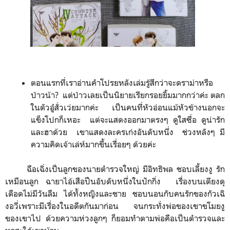
ตอนแรกที่เราอ่านคำโปรยหลังเล่มรู้สึกว่าจะดราม่าหรือ
ป่าวน้า? แต่ป่าวเลยเป็นนิยายเรียกรอยยิ้มมากกว่าค่ะ​ ตลก
ในตัวอู๋สั่วเว่ยมากค่ะ​ เป็นคนที่หัวอ่อนแม้หัวข้างนอกจะ
แข็งโปกก็เหอะ​ แต่จะแสดงออกมาตรงๆ​ ดูใสซื่อ​ ดูน่ารัก​
และฮาด้วย​ เขาแสดงละครเก่งอันดับหนึ่ง​ ช่วงหลังๆ​ มี
ความคิดเจ้าเล่ห์​มากขึ้นเรื่อยๆ​ ​ด้วย​ค่ะ
ฉือเฉิ่ง​เป็นลูกของนายตำรวจใหญ่​ มีอิทธิพล ชอบเลี้ยงงู​ รัก
เหมือนลูก​ ฉายา​ไอ้เสือปืนอับดับหนึ่งในปักกิ่ง​ เรื่องบนเตียงดุ
เดือดไม่มีวันลืม ได้ทั้งหญิงและชาย​ ชอบนอนกับคนรักของ​กัวเฉิ
งอวี่เพราะมีเรื่องในอดีตกันมาก่อน​ จนกระทั่งพ่อของเขาขโมยงู
ของเขาไป​ ด้วยความห่วงลูกๆ​ ก็ยอมทำตามพ่อคือเป็นตำรวจและ