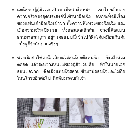
แต่ใครจะรู้อู๋สั่วเว่ยเป็นคนมีช​นัก​ติดหลัง​ เขาไม่กล้าบอก
ความจริงของจุดประสงค์​ที่เข้าหาฉือเฉิ่ง​ จนกระทั้งมีเรื่อง
ของแฟนเก่าฉือเฉิงเข้ามา​ ทั้งความหึงหวงของฉือเฉิ่ง​ และ
เมื่อความจริงเปิดเผย​ ทั้งสองเลยเลิกกัน​ ช่วงนี้คือแบบ
อ่านมาฮาสนุกๆ​ อยู่ๆ เจอแบบนี้เข้าไปก็ดิ่งได้เหมือนกันค่ะ​
ทั้งคู่ก็รักกันมากจริงๆ​
ช่วงเลิกกันใช่ว่าฉือเฉิ่งจะไม่สนใจอดีตคนรัก​ ยังเฝ้าห่วง
ตลอด​ แล้วระหว่างนั้นแม่ของอู๋สั่วเว่ยเสีย ทำให้นายเอก
อ่อนแอมาก​ ฉือเฉิ่งแทบใจสลาย​เข้ามาปลอบใจและไม่ถือ
โทษโกรธอีกต่อไป​ ก็กลับมาคบกันจ้า​