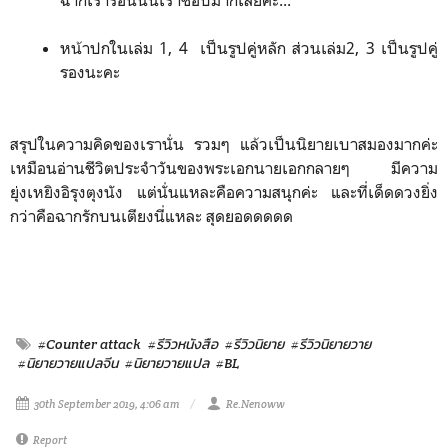
หน้าปกในเล่ม​ 1, 4 เป็นรูปคู่หลัก​ ส่วนเล่ม2, 3 เป็นรูปคู่
รองนะคะ
สรุปในความคิดของเรานั่น​ รวมๆ​ แล้วเป็นนิยายเบาสมองมากค่ะ​
เหมือนอ่านชีวิตประจำวันของพระเอกนายเอกกลายๆ ​มีความ
ยุ่งเหยิง​อิรุงตุงนัง​ แต่นั่นแหละคือความสนุกค่ะ​ และที่เด็ดดวงยิ่ง
กว่าคือฉากรักบนเตียงนี่แหละ ​สุดยอดดดดด​
#Counter attack
#รีวิวหนังสือ
#รีวิวนิยาย
#รีวิวนิยายวาย
#นิยายวายแปลจีน
#นิยายวายแปล
#BL
30th September 2019, 4:06 am
Re.Nenoww
Report